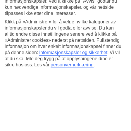
sandstranden. Her er det barneklubber, treningstimer,
informasjonskapsler. Ved å klikke på "Avvis" godtar du
kun nødvendige informasjonskapsler, og vår nettside
underholdning, Bamse og mye mer.
tilpasses ikke etter dine interesser.
Klikk på «Administrer» for å velge hvilke kategorier av
Family Style Dining på Taverna
informasjonskapsler du vil godta eller avvise. Du kan
alltid endre disse innstillingene senere ved å klikke på
«Administrer cookies» nederst på nettsiden. Fullstendig
I tillegg til buffémåltidene er restaurant Taverna inkludert en
informasjon om hver enkelt informasjonskapsel finner du
gang i uken. Her serveres kypriotisk meze (lokale småretter)
på denne siden:
Informasjonskapsler og sikkerhet
.
Vi vil
på felles fat som hele familien deler på, vi kaller det Family
at du skal føle deg trygg på at opplysningene dine er
Style Dining. I løpet av dagen bys det på snacks, is og frukt.
sikre hos oss: Les vår
personvernerklæring
.