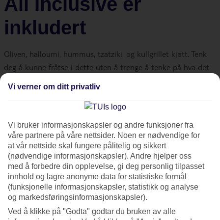
All Inclusive er
inkludert
Oliven, halloumi, hummus, tzatziki, og kullgrillet kjøtt. Tenk
deg å kunne fråtse i dette uten å trenge å tenke på hva det
koster. Her er noen ulike hotell på Kypros der All Inclusive er
Vi verner om ditt privatliv
inkludert.
1. TUI BLUE Village Nausicaa
Vi bruker informasjonskapsler og andre funksjoner fra
våre partnere på våre nettsider. Noen er nødvendige for
Beach
at vår nettside skal fungere pålitelig og sikkert
(nødvendige informasjonskapsler). Andre hjelper oss
med å forbedre din opplevelse, gi deg personlig tilpasset
Vårt populære familiehotell
TUI BLUE Village Nausicaa
innhold og lagre anonyme data for statistiske formål
Beach
ligger rett ved havet, og i gåavstand fra Fig Tree Bays
(funksjonelle informasjonskapsler, statistikk og analyse
sentrum. Her kan du bade fra brygger rett ved hotellet, og
og markedsføringsinformasjonskapsler).
foretrekker du strand er det bare et par hundre meter til
Ved å klikke på "Godta" godtar du bruken av alle