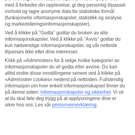
det reisemål der stemningen gjør det ekstra lett å møte nye
med å forbedre din opplevelse, gi deg personlig tilpasset
ansikter og nyte dagene i ditt eget tempo.
innhold og lagre anonyme data for statistiske formål
(funksjonelle informasjonskapsler, statistikk og analyse
og markedsføringsinformasjonskapsler).
Hvilke reisemål passer perfekt for deg
som er singel og vil treffe nye
Ved å klikke på "Godta" godtar du bruken av alle
informasjonskapsler. Ved å klikke på "Avvis" godtar du
mennesker?
kun nødvendige informasjonskapsler, og vår nettside
tilpasses ikke etter dine interesser.
Her er 7 reisemål der stemningen gjør det ekstra lett.
Klikk på «Administrer» for å velge hvilke kategorier av
informasjonskapsler du vil godta eller avvise. Du kan
alltid endre disse innstillingene senere ved å klikke på
1. Barcelona
«Administrer cookies» nederst på nettsiden. Fullstendig
informasjon om hver enkelt informasjonskapsel finner du
I
Barcelona
er det nesten umulig å ikke havne i en samtale.
på denne siden:
Informasjonskapsler og sikkerhet
.
Vi vil
Mange tilbringer mye av dagen utendørs, noe som gjør at
at du skal føle deg trygg på at opplysningene dine er
sikre hos oss: Les vår
personvernerklæring
.
strender, barer og tapasrestauranter fylles av mennesker
som gjerne slår av en prat. Legg til et pulserende uteliv og
du har en by der kveldene ofte blir like sosiale som dagene.