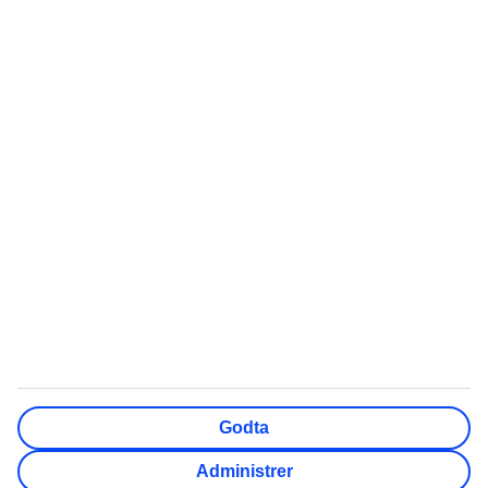
Mest Søkt
Populært
Quiz: Hvor skal du reise?
Chartertur
Swim out-hotell
Sydentur
Storbyferie
All inclusive
Weekendtur
Reise Gran Canaria
Pakkereiser
Røde dager 2026
Sommerferie 2026
Høstferie 2026
Cinque Terre reisetips
TUI Norge AS er en del av TUI Nordic som er et nordisk
reisekonsern, der også TUI Sverige, TUI Danmark, TUI
Godta
Finland, Nazar og flyselskapet TUIfly Nordic inngår. TUI
Nordic er en del av TUI Group. Adresse: Lille Grensen 7,
Administrer