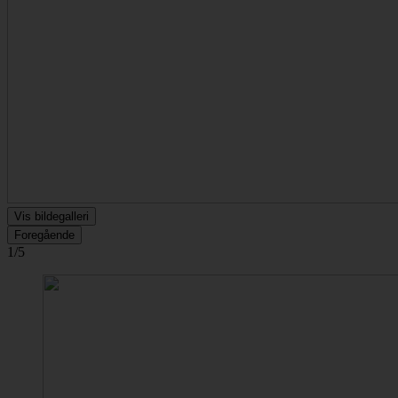
Vis bildegalleri
Foregående
1/5