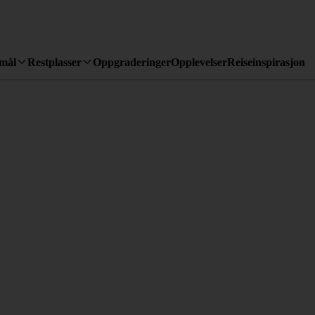
emål
Restplasser
Oppgraderinger
Opplevelser
Reiseinspirasjon