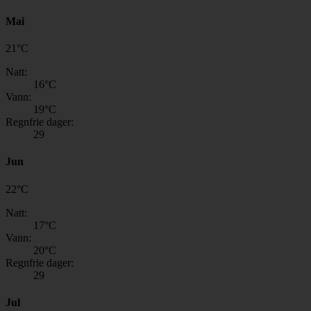
Mai
21
°
C
Natt:
16
°C
Vann:
19
°C
Regnfrie dager:
29
Jun
22
°
C
Natt:
17
°C
Vann:
20
°C
Regnfrie dager:
29
Jul