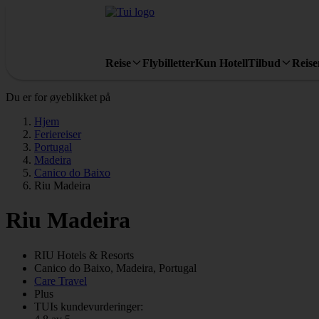
Reise
Flybilletter
Kun Hotell
Tilbud
Reis
Du er for øyeblikket på
Hjem
Feriereiser
Portugal
Madeira
Canico do Baixo
Riu Madeira
Riu Madeira
RIU
Hotels & Resorts
Canico do Baixo, Madeira, Portugal
Care Travel
Plus
TUIs kundevurderinger: