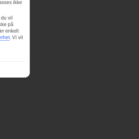
asses ikke
du vil
ikke på
er enkelt
erhet
.
Vi vil