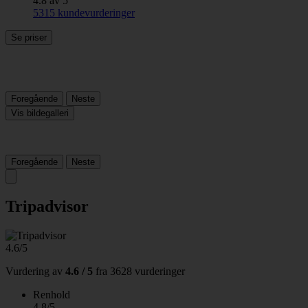
4.8 av 5
5315 kundevurderinger
Se priser
Foregående
Neste
Vis bildegalleri
Foregående
Neste
Tripadvisor
4.6/5
Vurdering av
4.6 / 5
fra
3628 vurderinger
Renhold
4.8/5