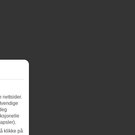
 nettsider.
ødvendige
 deg
nksjonelle
apsler).
å klikke på