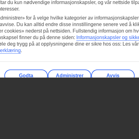
tar du kun nødvendige informasjonskapsler, og vår nettside tilp
xo
nteresser.
dministrer» for å velge hvilke kategorier av informasjonskapsler 
 avvise. Du kan alltid endre disse innstillingene senere ved å kl
r cookies» nederst på nettsiden. Fullstendig informasjon om hv
nskapsel finner du på denne siden:
Informasjonskapsler og sikk
føle deg trygg på at opplysningene dine er sikre hos oss: Les vår
erklæring
.
Godta
Administrer
Avvis