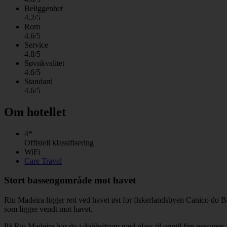
Beliggenhet
4.2/5
Rom
4.6/5
Service
4.8/5
Søvnkvalitet
4.6/5
Standard
4.6/5
Om hotellet
4*
Offisiell klassifisering
WiFi
Care Travel
Stort bassengområde mot havet
Riu Madeira ligger rett ved havet øst for fiskerlandsbyen Canico do B
som ligger vendt mot havet.
På Riu Madeira bor du i dobbeltrom med plass til opptil fire personer