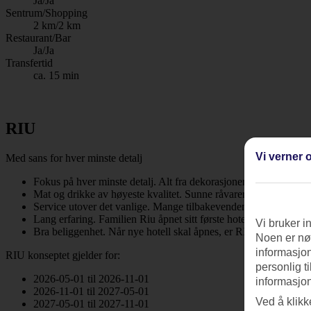
Ja/Ja
Sentrum/Shopping
2 km/2 km
Restaurant/Bar
Ja/Ja
Transfertid
ca. 15 min
RIU
Vi verner o
Med sans for hver minste detalj
Fokus på hver minste detalj. Alt fra dekorasjoner til rengjøri
Mat og drikke av høyeste kvalitet. Sunne råvarer, nyanserte sm
Service utover det vanlige. Mange tilbakevendene gjester. At så m
Lang erfaring. Familien Riu åpnet sitt første hotell i 1953. I d
Vi bruker i
Bra beliggenhet. Når nye hotell skal åpnes, er RIU kresne og ve
Noen er nød
informasjon
RIU konseptet gjelder for:
personlig t
2026-05-01 til 2026-11-01
informasjon
2026-11-01 til 2027-05-01
Ved å klikk
2027-05-01 til 2027-11-01