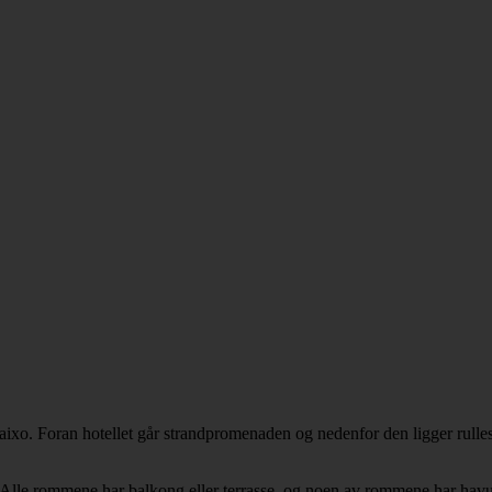
aixo. Foran hotellet går strandpromenaden og nedenfor den ligger rulles
. Alle rommene har balkong eller terrasse, og noen av rommene har havu