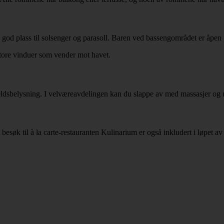
god plass til solsenger og parasoll. Baren ved bassengområdet er åpen p
store vinduer som vender mot havet.
ldsbelysning. I velværeavdelingen kan du slappe av med massasjer og u
 besøk til à la carte-restauranten Kulinarium er også inkludert i løpet av