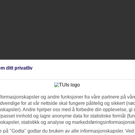
m ditt privatliv
ng håndteres med samme omsorg som din opplevelse.
aker og vakker presentasjon er stikkord på kjøkkenet.
ange vil tilbake år etter år, forteller hva RIU-følelsen gir.
ag er de verdensledende, men har bevart den familiære følelsen.
nformasjonskapsler og andre funksjoner fra våre partnere på våre
lger en beliggenhet nær strand eller sentrum, selv om dette koster mer.
vendige for at vår nettside skal fungere pålitelig og sikkert (n
skapsler). Andre hjelper oss med å forbedre din opplevelse, gi
ilpasset innhold og lagre anonyme data for statistiske formål (fu
skapsler, statistikk og analyse og markedsføringsinformasjonsk
e på "Godta" godtar du bruken av alle informasjonskapsler. Ved 