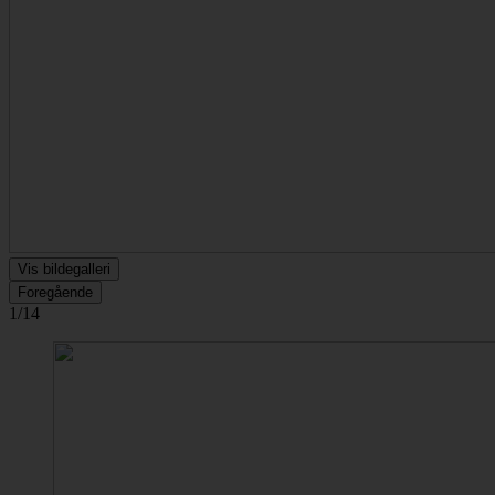
Vis bildegalleri
Foregående
1/14