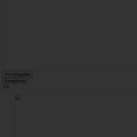
Vis bildegalleri
Foregående
1/6