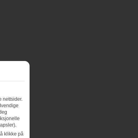
 nettsider.
ødvendige
 deg
nksjonelle
apsler).
å klikke på