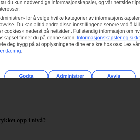
tar du kun nødvendige informasjonskapsler, og vår nettside tilp
nteresser.
dministrer» for å velge hvilke kategorier av informasjonskapsler 
ards Club?
 avvise. Du kan alltid endre disse innstillingene senere ved å kl
r cookies» nederst på nettsiden. Fullstendig informasjon om hv
nskapsel finner du på denne siden:
Informasjonskapsler og sikk
føle deg trygg på at opplysningene dine er sikre hos oss: Les vår
erklæring
.
Godta
Administrer
Avvis
rykket opp i nivå?