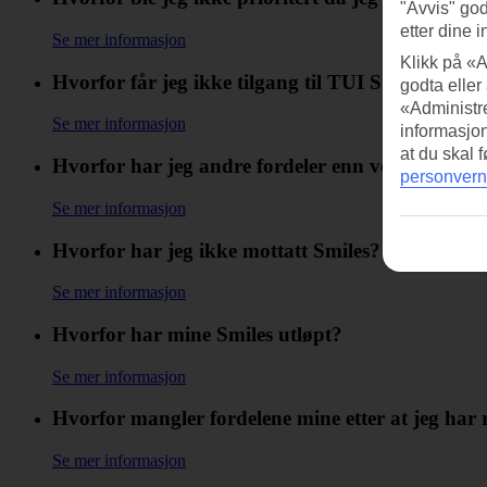
"Avvis" god
etter dine i
Se mer informasjon
Klikk på «A
Hvorfor får jeg ikke tilgang til TUI Smiles Rew
godta eller
«Administre
Se mer informasjon
informasjo
at du skal 
Hvorfor har jeg andre fordeler enn vennen min?
personvern
Se mer informasjon
Hvorfor har jeg ikke mottatt Smiles?
Se mer informasjon
Hvorfor har mine Smiles utløpt?
Se mer informasjon
Hvorfor mangler fordelene mine etter at jeg har 
Se mer informasjon