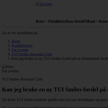
Reise
Flybilletter
Kun Hotell
Tilbud
Reis
Du er for øyeblikket på
Hjem
Kundeservice
Før avreise
TUI Smiles Rewards Club
Kan jeg bruke en ny TUI Smiles-fordel på en eksisterende besti
Før avreise
TUI Smiles Rewards Club
Kan jeg bruke en ny TUI Smiles-fordel på e
De fleste TUI Smiles-fordeler gjelder kun for nye bestillinger og kan i
For å se om din spesifikke fordel kan brukes på en eksisterende bestill