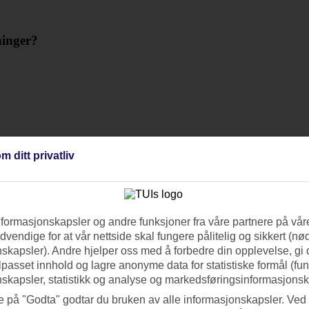
ninger?
?
m ditt privatliv
nformasjonskapsler og andre funksjoner fra våre partnere på våre
vendige for at vår nettside skal fungere pålitelig og sikkert (n
skapsler). Andre hjelper oss med å forbedre din opplevelse, gi
e fra TUI Smiles Rewards Club?
ilpasset innhold og lagre anonyme data for statistiske formål (fu
skapsler, statistikk og analyse og markedsføringsinformasjonsk
e på "Godta" godtar du bruken av alle informasjonskapsler. Ved 
 TUI?