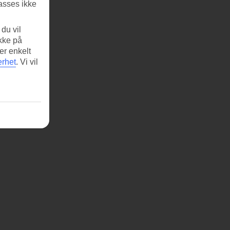
asses ikke
du vil
ikke på
er enkelt
erhet
.
Vi vil