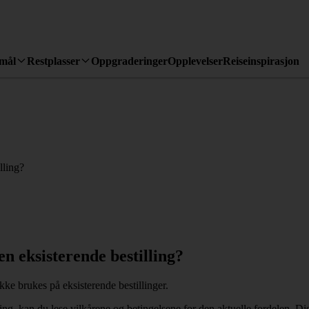
emål
Restplasser
Oppgraderinger
Opplevelser
Reiseinspirasjon
lling?
n eksisterende bestilling?
kke brukes på eksisterende bestillinger.
ing, kan du lese vilkårene og betingelsene for den aktuelle fordelen. Di