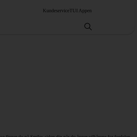
Kundeservice
TUI Appen
sse finner du på Smiles-siden din når du åpner vilkårene for fordelen.