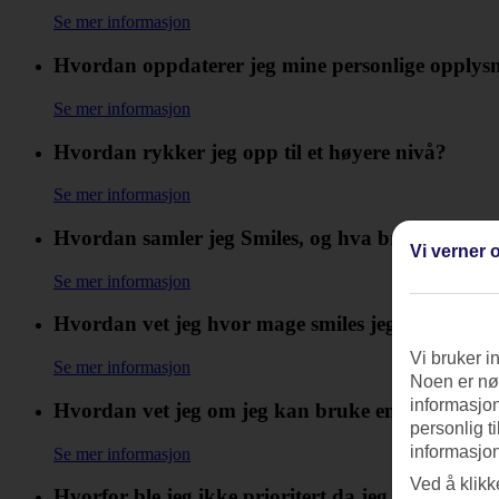
Se mer informasjon
Hvordan oppdaterer jeg mine personlige opplys
Se mer informasjon
Hvordan rykker jeg opp til et høyere nivå?
Se mer informasjon
Hvordan samler jeg Smiles, og hva brukes de til
Vi verner o
Se mer informasjon
Hvordan vet jeg hvor mage smiles jeg samler?
Vi bruker i
Se mer informasjon
Noen er nød
informasjon
Hvordan vet jeg om jeg kan bruke en rabattkod
personlig t
informasjon
Se mer informasjon
Ved å klikk
Hvorfor ble jeg ikke prioritert da jeg kontaktet