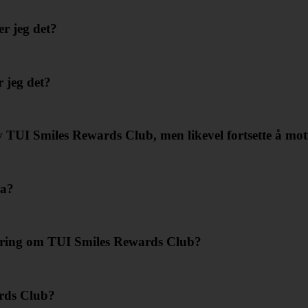
r jeg det?
 jeg det?
av TUI Smiles Rewards Club, men likevel fortsette å mo
ra?
øring om TUI Smiles Rewards Club?
rds Club?