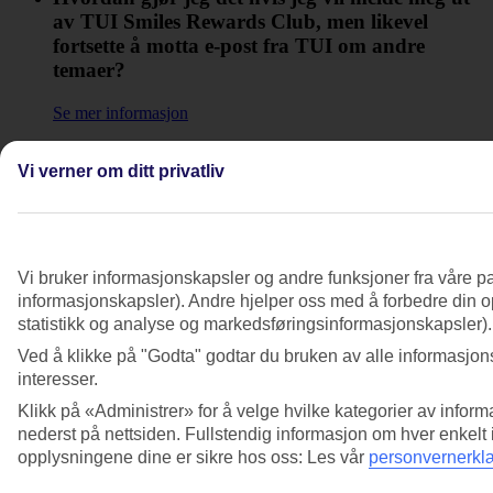
av TUI Smiles Rewards Club, men likevel
fortsette å motta e-post fra TUI om andre
temaer?
Se mer informasjon
Hvordan kan jeg se hvor mine Smiles kommer
Vi verner om ditt privatliv
fra?
Se mer informasjon
Hvordan melder jeg meg av e-post og
Vi bruker informasjonskapsler og andre funksjoner fra våre pa
markedsføring om TUI Smiles Rewards Club?
informasjonskapsler). Andre hjelper oss med å forbedre din op
statistikk og analyse og markedsføringsinformasjonskapsler).
Se mer informasjon
Ved å klikke på "Godta" godtar du bruken av alle informasjons
Hvordan melder jeg meg ut av TUI Smiles
interesser.
Rewards Club?
Klikk på «Administrer» for å velge hvilke kategorier av inform
nederst på nettsiden. Fullstendig informasjon om hver enkelt
Se mer informasjon
opplysningene dine er sikre hos oss: Les vår
personvernerkl
Hvordan oppdaterer jeg mine personlige