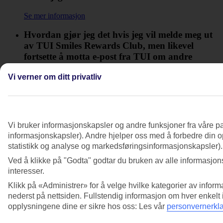
Se mer informasjon
Hvordan gjør jeg det hvis jeg vil melde meg ut
av TUI Smiles Rewards Club, men likevel
fortsette å motta e-post fra TUI om andre
temaer?
Vi verner om ditt privatliv
Se mer informasjon
Hvordan kan jeg se hvor mine Smiles kommer
fra?
Vi bruker informasjonskapsler og andre funksjoner fra våre pa
informasjonskapsler). Andre hjelper oss med å forbedre din op
Se mer informasjon
statistikk og analyse og markedsføringsinformasjonskapsler).
Hvordan melder jeg meg av e-post og
Ved å klikke på "Godta" godtar du bruken av alle informasjons
markedsføring om TUI Smiles Rewards Club?
interesser.
Klikk på «Administrer» for å velge hvilke kategorier av inform
Se mer informasjon
nederst på nettsiden. Fullstendig informasjon om hver enkelt
Hvordan melder jeg meg ut av TUI Smiles
opplysningene dine er sikre hos oss: Les vår
personvernerkl
Rewards Club?