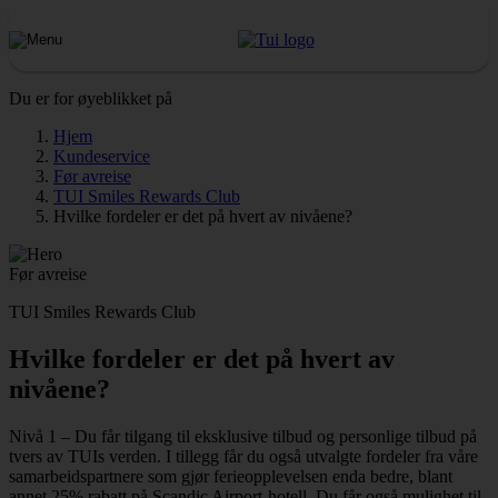
Du er for øyeblikket på
Hjem
Kundeservice
Før avreise
TUI Smiles Rewards Club
Hvilke fordeler er det på hvert av nivåene?
Før avreise
TUI Smiles Rewards Club
Hvilke fordeler er det på hvert av
nivåene?
Nivå 1 – Du får tilgang til eksklusive tilbud og personlige tilbud på
tvers av TUIs verden. I tillegg får du også utvalgte fordeler fra våre
samarbeidspartnere som gjør ferieopplevelsen enda bedre, blant
annet 25% rabatt på Scandic Airport-hotell. Du får også mulighet til