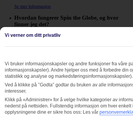
Se mer informasjon
Hvordan fungerer Spin the Globe, og hvor
finner jeg det?
Vi verner om ditt privatliv
Se mer informasjon
Hvordan gjør jeg det hvis jeg vil melde meg ut
av TUI Smiles Rewards Club, men likevel
fortsette å motta e-post fra TUI om andre
Vi bruker informasjonskapsler og andre funksjoner fra våre pa
temaer?
informasjonskapsler). Andre hjelper oss med å forbedre din op
statistikk og analyse og markedsføringsinformasjonskapsler).
Se mer informasjon
Ved å klikke på "Godta" godtar du bruken av alle informasjons
Hvordan kan jeg se hvor mine Smiles kommer
interesser.
fra?
Klikk på «Administrer» for å velge hvilke kategorier av inform
nederst på nettsiden. Fullstendig informasjon om hver enkelt
Se mer informasjon
opplysningene dine er sikre hos oss: Les vår
personvernerkl
Hvordan melder jeg meg av e-post og
markedsføring om TUI Smiles Rewards Club?