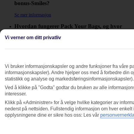
bonus-Smiles?
Se mer informasjon
Hvordan fungerer Pack Your Bags, og hvor
finner jeg det?
Vi verner om ditt privatliv
Se mer informasjon
Hvordan fungerer Spin the Globe, og hvor
finner jeg det?
Vi bruker informasjonskapsler og andre funksjoner fra våre pa
informasjonskapsler). Andre hjelper oss med å forbedre din op
Se mer informasjon
statistikk og analyse og markedsføringsinformasjonskapsler).
Hvordan gjør jeg det hvis jeg vil melde meg ut
Ved å klikke på "Godta" godtar du bruken av alle informasjons
av TUI Smiles Rewards Club, men likevel
interesser.
fortsette å motta e-post fra TUI om andre
Klikk på «Administrer» for å velge hvilke kategorier av inform
temaer?
nederst på nettsiden. Fullstendig informasjon om hver enkelt
opplysningene dine er sikre hos oss: Les vår
personvernerkl
Se mer informasjon
Hvordan kan jeg se hvor mine Smiles kommer