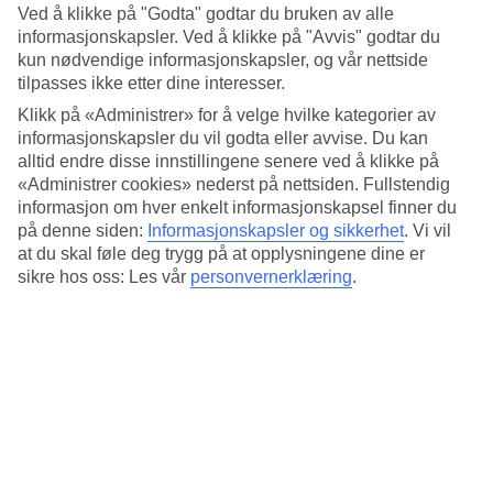
Ved å klikke på "Godta" godtar du bruken av alle
informasjonskapsler. Ved å klikke på "Avvis" godtar du
Fire hotelltips for livsnytere
kun nødvendige informasjonskapsler, og vår nettside
tilpasses ikke etter dine interesser.
Klikk på «Administrer» for å velge hvilke kategorier av
1. Riu Vistamar, Gran Canaria
informasjonskapsler du vil godta eller avvise. Du kan
alltid endre disse innstillingene senere ved å klikke på
Et eksklusivt All Inclusive-hotell der du får følelsen av at du
«Administrer cookies» nederst på nettsiden. Fullstendig
informasjon om hver enkelt informasjonskapsel finner du
svever mellom himmel og hav. Den unike beliggenheten på
på denne siden:
Informasjonskapsler og sikkerhet
.
Vi vil
en klippe mellom Puerto Rico og den kjente
at du skal føle deg trygg på at opplysningene dine er
Amadoresstranden gir en fantastisk utsikt, og alle rom har
sikre hos oss: Les vår
personvernerklæring
.
full havutsikt. I tillegg kan du velge mellom tre restauranter.
Hvis du vil ned til stranden, kan du ta hotellets kostnadsfrie
buss.
Les mer her »