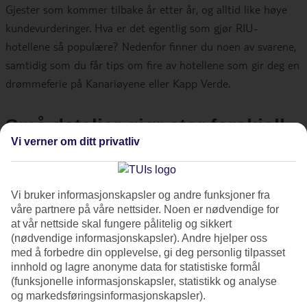
Gjester som kommer tilbake år etter år, og alltid like høye
kundevurderinger. Hva er det egentlig som gjør RIU-
hotellene så populære? Nedenfor finner du noen av svarene,
samtidig som du får tips om fire av hotellene som gir deg en
drømmeferie på Kanariøyene eller Kapp Verde.
Små detaljer gjør stor forskjell
Vi verner om ditt privatliv
Hemmeligheten bak RIU er ”det lille ekstra”. De høye
kundevurderingene kommer blant annet av komfort, flotte
Vi bruker informasjonskapsler og andre funksjoner fra
basseng, delikat innredning og fin beliggenhet. Men i tillegg
våre partnere på våre nettsider. Noen er nødvendige for
kommer også den spesielle RIU-følelsen. Alle som jobber på
at vår nettside skal fungere pålitelig og sikkert
(nødvendige informasjonskapsler). Andre hjelper oss
hotellene legger sjelen sin i små, men viktige detaljer. Det
med å forbedre din opplevelse, gi deg personlig tilpasset
betyr nøye rengjøring, førsteklasses service og et ekstra smil.
innhold og lagre anonyme data for statistiske formål
Og ikke minst like viktig – mat og drikke som er en fest for
(funksjonelle informasjonskapsler, statistikk og analyse
og markedsføringsinformasjonskapsler).
både øyet og smaksløkene.