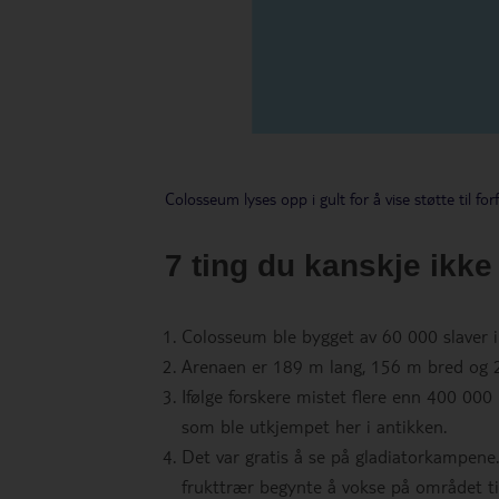
Colosseum lyses opp i gult for å vise støtte til forf
7 ting du kanskje ikk
Colosseum ble bygget av 60 000 slaver i 
Arenaen er 189 m lang, 156 m bred og 2
Ifølge forskere mistet flere enn 400 000
som ble utkjempet her i antikken.
Det var gratis å se på gladiatorkampene. I
frukttrær begynte å vokse på området ti