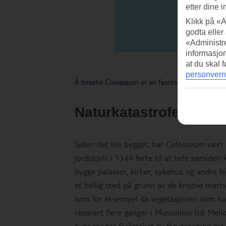
etter dine i
Klikk på «A
godta eller
«Administre
informasjo
at du skal 
personvern
Å besøke Colosseum er en fascinerende opplevel
Naturkatastrofer og b
Siden det ble bygget, har Colosseum vært ut
jordskjelv i 1349 førte til at hele sørsiden
bygge palasser, kirker, sykehus og andre
et hellig sted på grunn av de kristne mar
som for eksempel da vegetasjonen som hadde
reparert flere ganger i Mussolinis tid. M
hvor skader forårsaket av forurensning ble 