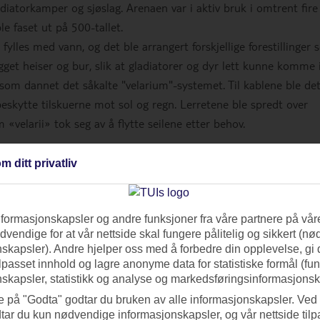
diatorkamper og sjøslag. Arenaen var i aktiv bruk i omtrent fire
le faset ut på 500-tallet.
ylles med vann, og det ble arrangert forskjellige forestillinger
get heiser og bur, slik at gladiatorer og dyr lett kunne komme 
, som dannet det såkalte "velarium"-systemet. Til kablene ble de
eskytte tilskuerne mot sol og regn. Lerretene ble spredt over
m «velarii» tok seg av å flytte seilene etter behov.
m ditt privatliv
nformasjonskapsler og andre funksjoner fra våre partnere på våre
vendige for at vår nettside skal fungere pålitelig og sikkert (n
skapsler). Andre hjelper oss med å forbedre din opplevelse, gi
ilpasset innhold og lagre anonyme data for statistiske formål (fu
skapsler, statistikk og analyse og markedsføringsinformasjonsk
e på "Godta" godtar du bruken av alle informasjonskapsler. Ved 
tar du kun nødvendige informasjonskapsler, og vår nettside tilp