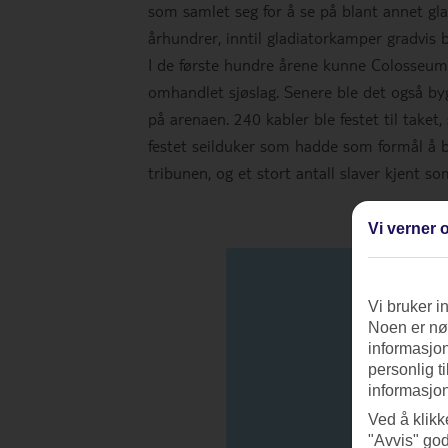
som samlet seg for å se på blant annet gla
århundrer, inntil gladiatorkamper gradvis b
I de første hundre årene kunne Colosseum f
omhandlet sjøslag. Senere ble det også byg
på arenaen. 240 kabler ble festet til taket
festet seilduker som hadde som formål å b
tribunen, og et stort antall slaver kjent so
Vi verner o
Vi bruker i
Noen er nød
informasjon
personlig t
informasjon
Ved å klikk
"Avvis" god