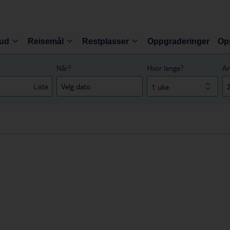
bud
Reisemål
Restplasser
Oppgraderinger
Op
Når?
Hvor lenge?
An
Liste
1 uke