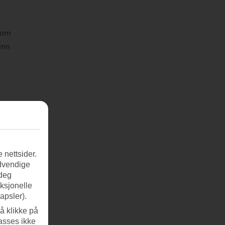
 som
inn
t
 nettsider.
ødvendige
 deg
nksjonelle
apsler).
å klikke på
asses ikke