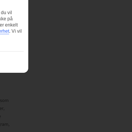
du vil
ikke på
er enkelt
erhet
.
Vi vil
å
m som
er,
e
gram,