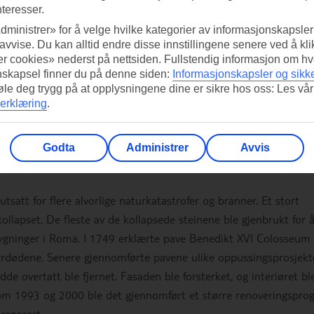
nteresser.
dministrer» for å velge hvilke kategorier av informasjonskapsler 
 avvise. Du kan alltid endre disse innstillingene senere ved å kl
r cookies» nederst på nettsiden. Fullstendig informasjon om hv
nskapsel finner du på denne siden:
Informasjonskapsler og sikk
føle deg trygg på at opplysningene dine er sikre hos oss: Les vår
erklæring
.
se!
Godta
Administrer
Avvis
evaring
satt for flere alvorlige naturkatastrofer og branner. Et stort
 kollapset. De fleste av de kollapsede steinene ble gjenbrukt for 
 bygninger i Roma. I 1749 erklærte pave Benedikt XVI Colosseu
tyrdødene. Senere gjennomførte pavene ulike oppussingsprosjekt
 overtatt ble fjernet. Fasaden ble forsterket, og interiøret bl
ellom 1993 og 2000 ble det gjennomført et større renoveringspro
reparert.