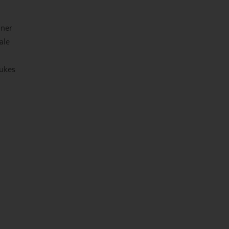
oner
ale
rukes