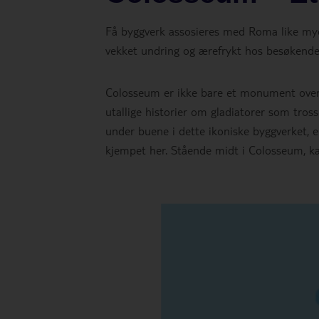
Få byggverk assosieres med Roma like mye
vekket undring og ærefrykt hos besøkende 
Colosseum er ikke bare et monument over a
utallige historier om gladiatorer som tros
under buene i dette ikoniske byggverket, e
kjempet her. Stående midt i Colosseum, ka