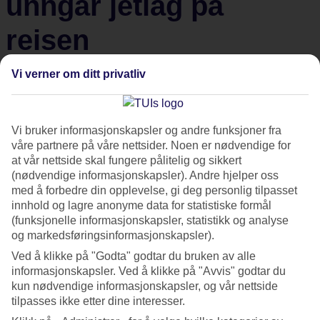
unngår jetlag på
reisen
Vi verner om ditt privatliv
Når du skal reise langt, og gjennom flere tidssoner, er det
ikke uvanlig at du opplever å få "jetlag". For å hjelpe deg å
redusere de typiske jetlag-symptomene, og holde energien
Vi bruker informasjonskapsler og andre funksjoner fra
på et stå-på-henda-på-stranda-nivå, gir vi deg våre best tips
våre partnere på våre nettsider. Noen er nødvendige for
til hvordan du kan unngå jetlag når du er ute og reiser.
at vår nettside skal fungere pålitelig og sikkert
(nødvendige informasjonskapsler). Andre hjelper oss
med å forbedre din opplevelse, gi deg personlig tilpasset
Hvorfor får vi jetlag?
innhold og lagre anonyme data for statistiske formål
(funksjonelle informasjonskapsler, statistikk og analyse
og markedsføringsinformasjonskapsler).
Når du reiser langt øst- eller vestover på kort tid, blir
Ved å klikke på "Godta" godtar du bruken av alle
kroppens døgnrytme satt ut av spill. Dette skjer fordi du
informasjonskapsler. Ved å klikke på "Avvis" godtar du
enten "får" eller "mister" antall timer i døgnet, på grunn av
kun nødvendige informasjonskapsler, og vår nettside
forskjellene mellom tidssonene. Jetlag er rett og slett et
tilpasses ikke etter dine interesser.
resultat av at kroppens indre klokke ikke klarer å omstille