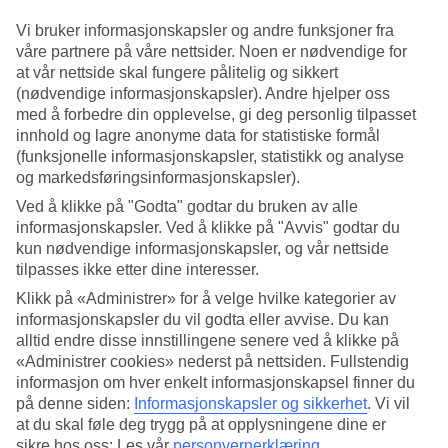
Vi bruker informasjonskapsler og andre funksjoner fra
Søk
våre partnere på våre nettsider. Noen er nødvendige for
at vår nettside skal fungere pålitelig og sikkert
(nødvendige informasjonskapsler). Andre hjelper oss
med å forbedre din opplevelse, gi deg personlig tilpasset
Du er for øyeblikket på
innhold og lagre anonyme data for statistiske formål
Hjem
(funksjonelle informasjonskapsler, statistikk og analyse
Feriereiser
og markedsføringsinformasjonskapsler).
Thailand
Ved å klikke på "Godta" godtar du bruken av alle
Langtidsferie
informasjonskapsler. Ved å klikke på "Avvis" godtar du
Langtidsferie Thailand
kun nødvendige informasjonskapsler, og vår nettside
tilpasses ikke etter dine interesser.
Klikk på «Administrer» for å velge hvilke kategorier av
Synes du at ferien ofte blir akkurat litt for kort? Skulle du gjerne hatt
informasjonskapsler du vil godta eller avvise. Du kan
litt mer tid til å oppdage alt reisemålet har å tilby av severdigheter,
alltid endre disse innstillingene senere ved å klikke på
eller kanskje du trenger mer tid til å slappe av ved bassenget? Da
kan en langtidsferie til Thailand passe perfekt for deg! Bestill en
«Administrer cookies» nederst på nettsiden. Fullstendig
lengre
reise til Thailand
, og få enda mer tid til akkurat det som betyr
informasjon om hver enkelt informasjonskapsel finner du
noe for deg.
på denne siden:
Informasjonskapsler og sikkerhet
.
Vi vil
at du skal føle deg trygg på at opplysningene dine er
Hotelltips
sikre hos oss: Les vår
personvernerklæring
.