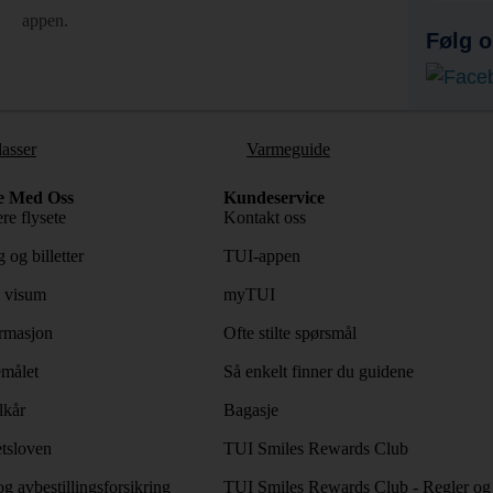
appen.
Følg o
lasser
Varmeguide
e Med Oss
Kundeservice
re flysete
Kontakt oss
 og billetter
TUI-appen
 visum
myTUI
rmasjon
Ofte stilte spørsmål
emålet
Så enkelt finner du guidene
lkår
Bagasje
tsloven
TUI Smiles Rewards Club
og avbestillingsforsikring
TUI Smiles Rewards Club - Regler og