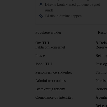
Direkte kontakt med guidene døgnet
rundt
Få tilbud direkte i appen
Populære artikler
Restp
Om TUI
Å Reis
Fakta om konsernet
Reserve
Presse
Betaling
Jobb i TUI
Pass og
Personvern og sikkerhet
Flyinfo
Administrer cookies
På reis
Bærekraftig reiseliv
Reisevi
Compliance og integritet
Åpenhe
Reise- 