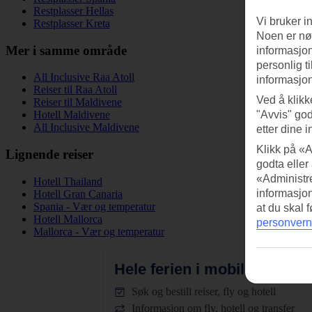
Restplasser Hellas
Vi bruker i
Restplasser Kreta
Noen er nød
Mer i samme område
informasjon
personlig t
All Inclusive Raa Atoll
informasjon
Reiser til Raa Atoll
Ved å klikk
Reiser til Maldivene
"Avvis" god
Hotell Maldivene
All Inclusive Maldivene
etter dine i
Klikk på «A
Lignende reiser
godta eller
«Administre
Hotell Thailand
informasjo
Hotell Gran Canaria
Spania - Vær og temperatur
at du skal 
Hotell Mallorca
personvern
Mallorca - Vær og temperatur
Hele ferien i mobilen.
Last n
Søk og bestill reiser, fly og hotell
Informasjon om fly, hotell og transfer