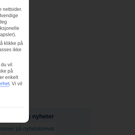
 nettsider.
ødvendige
 deg
nksjonelle
apsler).
å klikke på
asses ikke
du vil
ikke på
er enkelt
erhet
.
Vi vil
bud, tips og nyheter
onner på nyhetsbrevet