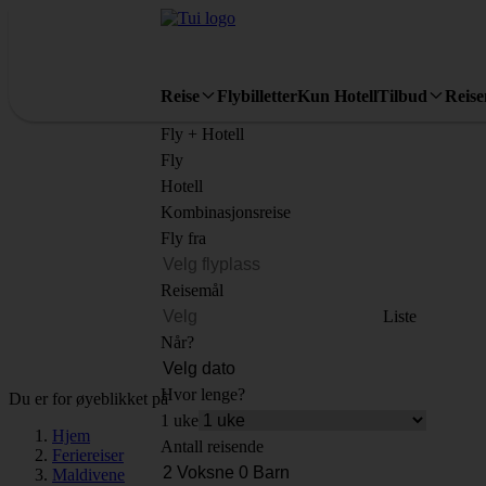
Reise
Flybilletter
Kun Hotell
Tilbud
Reis
Fly + Hotell
Fly
Hotell
Kombinasjonsreise
Fly fra
Reisemål
Liste
Når?
Hvor lenge?
Du er for øyeblikket på
1 uke
Hjem
Antall reisende
Feriereiser
Maldivene