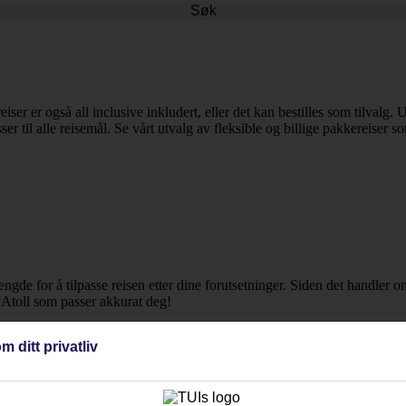
Søk
eiser er også all inclusive inkludert, eller det kan bestilles som tilvalg.
ser til alle reisemål. Se vårt utvalg av fleksible og billige pakkereiser s
lengde for å tilpasse reisen etter dine forutsetninger. Siden det handler 
a Atoll som passer akkurat deg!
m ditt privatliv