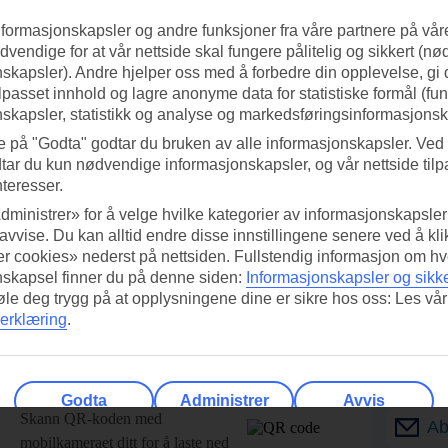
nformasjonskapsler og andre funksjoner fra våre partnere på våre
vendige for at vår nettside skal fungere pålitelig og sikkert (n
skapsler). Andre hjelper oss med å forbedre din opplevelse, gi
ilpasset innhold og lagre anonyme data for statistiske formål (fu
skapsler, statistikk og analyse og markedsføringsinformasjonsk
e på "Godta" godtar du bruken av alle informasjonskapsler. Ved 
tar du kun nødvendige informasjonskapsler, og vår nettside tilp
nteresser.
dministrer» for å velge hvilke kategorier av informasjonskapsler 
 avvise. Du kan alltid endre disse innstillingene senere ved å kl
r cookies» nederst på nettsiden. Fullstendig informasjon om hv
nskapsel finner du på denne siden:
Informasjonskapsler og sikk
føle deg trygg på at opplysningene dine er sikre hos oss: Les vår
erklæring
.
ed TUI-appen i dag!
Få til
Godta
Administrer
Avvis
Skann QR-koden med
Ab
mobilkameraet ditt for å laste ned