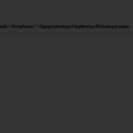
emål
Restplasser
Oppgraderinger
Opplevelser
Reiseinspirasjon