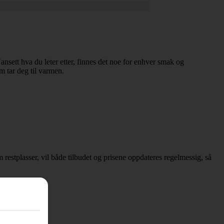
 Uansett hva du leter etter, finnes det noe for enhver smak og
om tar deg til varmen.
om restplasser, vil både tilbudet og prisene oppdateres regelmessig, så