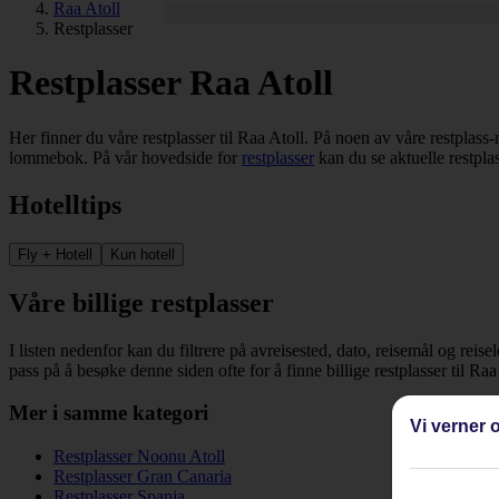
Raa Atoll
Restplasser
Restplasser Raa Atoll
Her finner du våre restplasser til Raa Atoll. På noen av våre restplass-r
lommebok. På vår hovedside for
restplasser
kan du se aktuelle restplas
Hotelltips
Fly + Hotell
Kun hotell
Våre billige restplasser
I listen nedenfor kan du filtrere på avreisested, dato, reisemål og reise
pass på å besøke denne siden ofte for å finne billige restplasser til Ra
Mer i samme kategori
Vi verner o
Restplasser Noonu Atoll
Restplasser Gran Canaria
Restplasser Spania