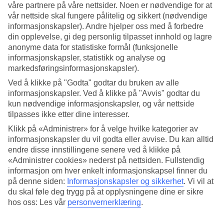
våre partnere på våre nettsider. Noen er nødvendige for at
vår nettside skal fungere pålitelig og sikkert (nødvendige
Søk
informasjonskapsler). Andre hjelper oss med å forbedre
din opplevelse, gi deg personlig tilpasset innhold og lagre
anonyme data for statistiske formål (funksjonelle
informasjonskapsler, statistikk og analyse og
Du er for øyeblikket på
markedsføringsinformasjonskapsler).
Hjem
Ved å klikke på "Godta" godtar du bruken av alle
Feriereiser
informasjonskapsler. Ved å klikke på "Avvis" godtar du
Hellas
kun nødvendige informasjonskapsler, og vår nettside
Kreta
Aghios Nikolaos
tilpasses ikke etter dine interesser.
Hotell
Klikk på «Administrer» for å velge hvilke kategorier av
informasjonskapsler du vil godta eller avvise. Du kan alltid
Stort reiseoutlet
endre disse innstillingene senere ved å klikke på
Gjør et kupp »
«Administrer cookies» nederst på nettsiden. Fullstendig
informasjon om hver enkelt informasjonskapsel finner du
på denne siden:
Informasjonskapsler og sikkerhet
.
Vi vil at
Hotell Aghios Nikolaos
du skal føle deg trygg på at opplysningene dine er sikre
hos oss: Les vår
personvernerklæring
.
Her finner du hele vårt hotellutvalg på reisemålet
Agios Nikolaos
. Vi
har valgt ut de beste hotellene som Agios Nikolaos har å tilby for å