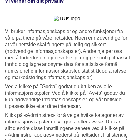
Vi verner om ditt privatliv
Søk
Vi bruker informasjonskapsler og andre funksjoner fra
Du er for øyeblikket på
våre partnere på våre nettsider. Noen er nødvendige for
at vår nettside skal fungere pålitelig og sikkert
Hjem
(nødvendige informasjonskapsler). Andre hjelper oss
Feriereiser
med å forbedre din opplevelse, gi deg personlig tilpasset
Tyrkia
innhold og lagre anonyme data for statistiske formål
All Inclusive
(funksjonelle informasjonskapsler, statistikk og analyse
og markedsføringsinformasjonskapsler).
All Inclusive Tyrkia
Ved å klikke på "Godta" godtar du bruken av alle
informasjonskapsler. Ved å klikke på "Avvis" godtar du
Våre All Inclusive-reiser til Tyrkia er perfekt for deg som vil spise
kun nødvendige informasjonskapsler, og vår nettside
og drikke godt på hotellet uten å tenke på regningen. En ferie i
tilpasses ikke etter dine interesser.
Tyrkia med All Inclusive gir deg ekstra mye for pengene, med sol,
strender og rikelig med mat og drikke, alt inkludert i prisen. Enten
Klikk på «Administrer» for å velge hvilke kategorier av
du reiser på familieferie med barn, som par eller med venner, er
informasjonskapsler du vil godta eller avvise. Du kan
Tyrkia et av Europas beste valg for en
ferie med All Inclusive
. Her
alltid endre disse innstillingene senere ved å klikke på
kan du lese mer om våre
reiser til Tyrkia
med All Inclusive.
«Administrer cookies» nederst på nettsiden. Fullstendig