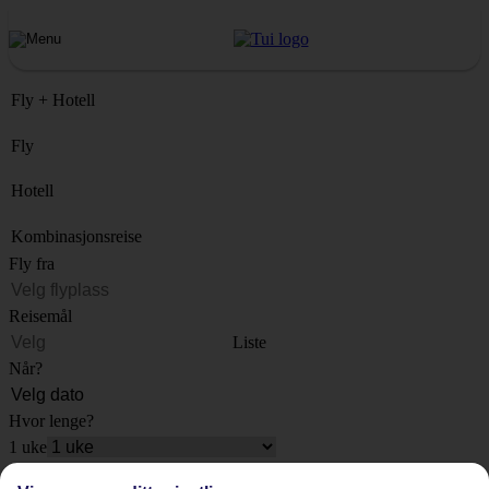
Fly + Hotell
Fly
Hotell
Kombinasjonsreise
Fly fra
Reisemål
Liste
Når?
Hvor lenge?
1 uke
Antall reisende