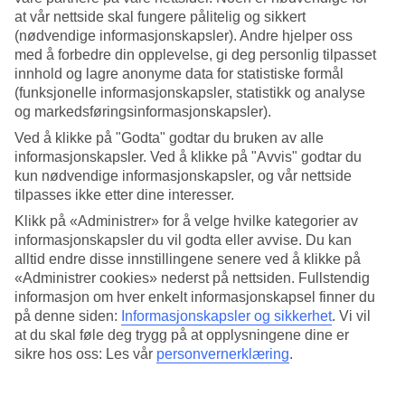
at vår nettside skal fungere pålitelig og sikkert
Søk
(nødvendige informasjonskapsler). Andre hjelper oss
med å forbedre din opplevelse, gi deg personlig tilpasset
innhold og lagre anonyme data for statistiske formål
(funksjonelle informasjonskapsler, statistikk og analyse
Du er for øyeblikket på
og markedsføringsinformasjonskapsler).
Ved å klikke på "Godta" godtar du bruken av alle
Hjem
Feriereiser
informasjonskapsler. Ved å klikke på "Avvis" godtar du
Aruba
kun nødvendige informasjonskapsler, og vår nettside
Aruba
tilpasses ikke etter dine interesser.
Hotell
Klikk på «Administrer» for å velge hvilke kategorier av
informasjonskapsler du vil godta eller avvise. Du kan
Hotell Aruba
alltid endre disse innstillingene senere ved å klikke på
«Administrer cookies» nederst på nettsiden. Fullstendig
Her finner du alle våre
hotell på Aruba
. Vi har valgt ut de beste
informasjon om hver enkelt informasjonskapsel finner du
hotellene på Aruba for å være sikre på at ferien din blir så bra som
på denne siden:
Informasjonskapsler og sikkerhet
.
Vi vil
mulig. Enten du reiser alene, med familien, venner eller hele slekten
at du skal føle deg trygg på at opplysningene dine er
er vi sikre på at du vil finne et hotell som passer akkurat for deg. Ta
sikre hos oss: Les vår
personvernerklæring
.
en titt og finn ditt drømmehotell!
Hotelltips