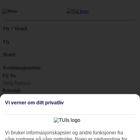
Fly + Hotell
Fly
Hotell
Kombinasjonsreise
Fly fra
Reisemål
Liste
Vi verner om ditt privatliv
Når?
Hvor lenge?
1 uke
Vi bruker informasjonskapsler og andre funksjoner fra
Antall reisende
våre partnere på våre nettsider. Noen er nødvendige for