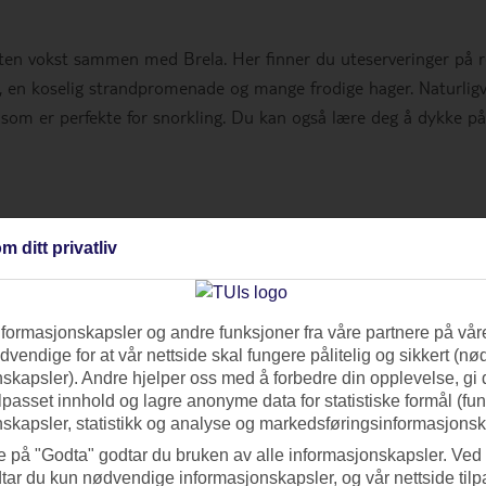
ten vokst sammen med Brela. Her finner du uteserveringer på 
, en koselig strandpromenade og mange frodige hager. Naturligv
som er perfekte for snorkling. Du kan også lære deg å dykke på
m ditt privatliv
n vakker by omgitt av høye fjell, frodig skog og Adriaterhavet. S
n ene består av en lang rullesteinstrand med krystallklart vann
 med ferger, utfluktsbåter og luksusyachter. Havnepromenaden
nformasjonskapsler og andre funksjoner fra våre partnere på våre
 gå tur. Det er også mulig å ta ferge fra Makarska-rivieraen til 
vendige for at vår nettside skal fungere pålitelig og sikkert (n
skapsler). Andre hjelper oss med å forbedre din opplevelse, gi
ilpasset innhold og lagre anonyme data for statistiske formål (fu
skapsler, statistikk og analyse og markedsføringsinformasjonsk
e på "Godta" godtar du bruken av alle informasjonskapsler. Ved 
tar du kun nødvendige informasjonskapsler, og vår nettside tilp