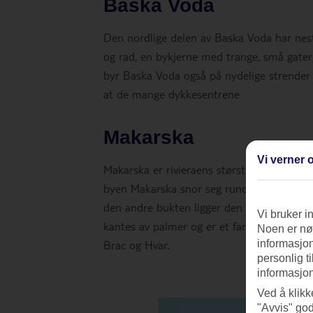
Baska Voda
Den nordlige delen av Baska Voda har nes
og rad, en bykjerne med trange, små gater
byr Baska Voda også på nydelige strender 
at de mange dykkesentrene
Makarska
Vi verner o
Makarska er rivieraens største by. Det er e
byen Makarska snor seg rundt to bukter. De
den andre bukten ligger den store havnen
Vi bruker i
kantes av palmer og er et fantastisk sted å
Noen er nød
Brac og Hvar.
informasjon
personlig t
informasjon
Ved å klikk
"Avvis" god