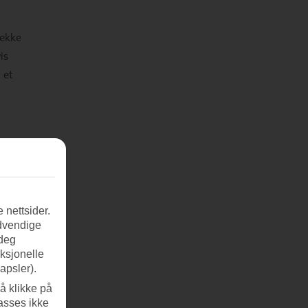
rekke
is
 et
elve
. I
 nettsider.
øyene
ødvendige
 deg
nksjonelle
apsler).
å klikke på
asses ikke