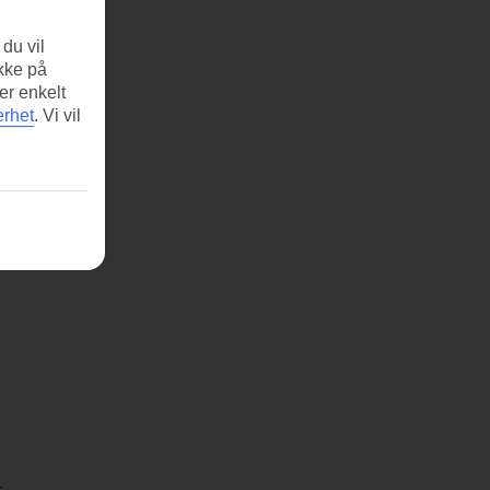
du vil
ikke på
er enkelt
erhet
.
Vi vil
t