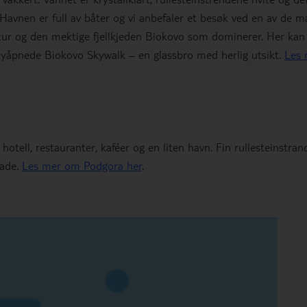
avnen er full av båter og vi anbefaler et besøk ved en av de 
atur og den mektige fjellkjeden Biokovo som dominerer. Her kan
nyåpnede Biokovo Skywalk – en glassbro med herlig utsikt.
Les 
otell, restauranter, kaféer og en liten havn. Fin rullesteinstran
nade.
Les mer om Podgora her
.