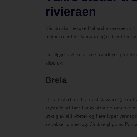
rivieraen
Når du skal besøke Makarska-rivieraen i Kro
regionen heter Dalmatia og er kjent for sin
Her ligger det koselige strandbyer på rek
glipp av:
Brela
Et badested med fantastisk vann 15 km f
krystallklart hav. Langs strandpromenaden l
utvalg av aktiviteter og flere typer vanns
av vakker pinjeskog. Gå ikke glipp av Punta