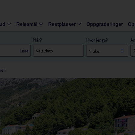
bud
Reisemål
Restplasser
Oppgraderinger
Op
Når?
Hvor lenge?
An
Liste
1 uke
raen