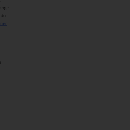
mange
 du
mer
d