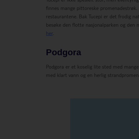
finnes mange pittoreske promenadestrøk. H
restaurantene. Bak Tucepi er det frodig n
besøke den flotte nasjonalparken og den 
her
.
Podgora
Podgora er et koselig lite sted med mange h
med klart vann og en herlig strandprome