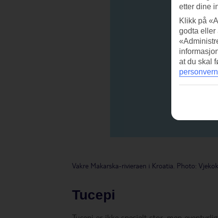
etter dine i
Klikk på «A
godta eller
«Administre
informasjo
at du skal 
personvern
Vakre Makarska-rivieraen i Kroatia. Photo: Vjeko
Tucepi
Tucepi er ikke spesielt stor, men eventyrlig