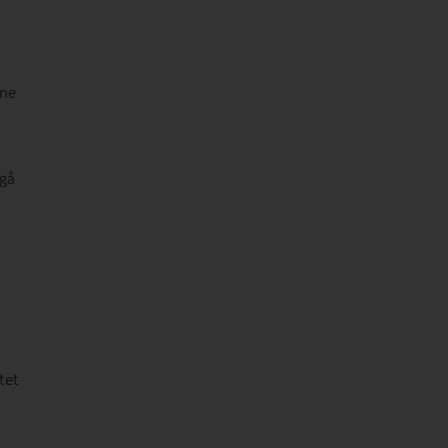
nne
 gå
tet