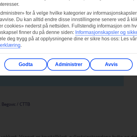
nteresser.
dministrer» for å velge hvilke kategorier av informasjonskapsler 
 avvise. Du kan alltid endre disse innstillingene senere ved å kl
r cookies» nederst på nettsiden. Fullstendig informasjon om hv
nskapsel finner du på denne siden:
Informasjonskapsler og sikk
føle deg trygg på at opplysningene dine er sikre hos oss: Les vår
erklæring
.
Godta
Administrer
Avvis
k Begovic / CTTB
 vakkert. Vannet er krystallklart, rullesteinstrendene hvite og de