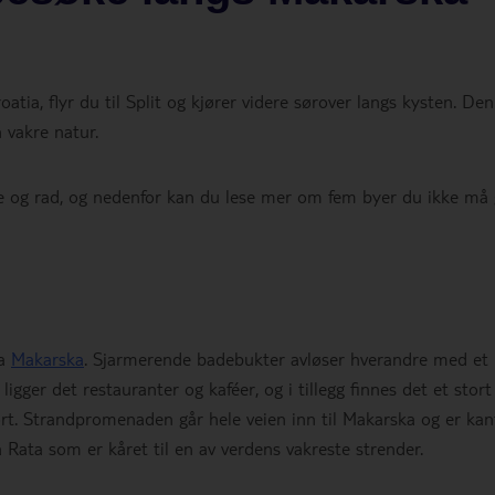
atia, flyr du til Split og kjører videre sørover langs kysten. De
 vakre natur.
ke og rad, og nedenfor kan du lese mer om fem byer du ikke må
ra
Makarska
. Sjarmerende badebukter avløser hverandre med et
igger det restauranter og kaféer, og i tillegg finnes det et stort
port. Strandpromenaden går hele veien inn til Makarska og er kan
 Rata som er kåret til en av verdens vakreste strender.