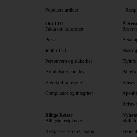
Populære artikler
Restp
Om TUI
Å Reis
Fakta om konsernet
Reserve
Presse
Betaling
Jobb i TUI
Pass og
Personvern og sikkerhet
Flyinfo
Administrer cookies
På reis
Bærekraftig reiseliv
Reisevi
Compliance og integritet
Åpenhe
Reise- 
Billige Reiser
Nyhete
Billigste restplasser
Skiferi
Restplasser Gran Canaria
Ferie ti