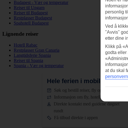
Budapest - Vær og temperatur
informasjon
Reiser til Ungarn
personlig t
Reiser til Budapest
Restplasser Budapest
informasjon
Spahotell Budapest
Ved å klikk
"Avvis" god
Lignende reiser
etter dine i
Hotell Rabac
Klikk på «A
Restplasser Gran Canaria
godta eller
Langtidsferie Spania
«Administre
Reiser til Spania
informasjo
Spania - Vær og temperatur
at du skal 
personvern
Hele ferien i mobilen.
Last n
Søk og bestill reiser, fly og hotell
Informasjon om fly, hotell og transfer
Direkte kontakt med guidene døgnet
rundt
Få tilbud direkte i appen