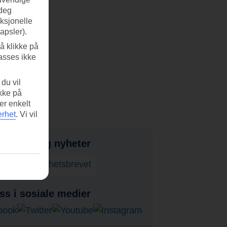
 deg
nksjonelle
apsler).
å klikke på
asses ikke
du vil
ikke på
er enkelt
erhet
.
Vi vil
bud, tips og nyheter
onner på nyhetsbrevet
ss i sosiale medier