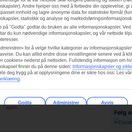
skapsler). Andre hjelper oss med å forbedre din opplevelse, gi
ilpasset innhold og lagre anonyme data for statistiske formål (fu
skapsler, statistikk og analyse og markedsføringsinformasjonsk
e på "Godta" godtar du bruken av alle informasjonskapsler. Ved 
tar du kun nødvendige informasjonskapsler, og vår nettside tilp
nteresser.
dministrer» for å velge hvilke kategorier av informasjonskapsler 
 avvise. Du kan alltid endre disse innstillingene senere ved å kl
r cookies» nederst på nettsiden. Fullstendig informasjon om hv
nskapsel finner du på denne siden:
Informasjonskapsler og sikk
føle deg trygg på at opplysningene dine er sikre hos oss: Les vår
erklæring
.
ed TUI-appen i dag!
Få til
Skann QR-koden med
Ab
mobilkameraet ditt for å laste ned
Godta
Administrer
Avvis
appen.
Følg o