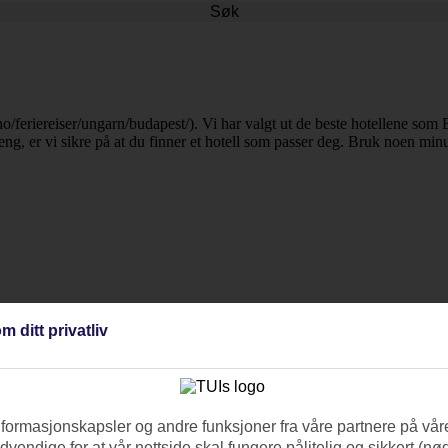
Søk
o/feriereiser/ungarn/budapest/). Vi har valgt ut de beste hotellene som B
eng, er vi sikre på at du finner et hotell som passer deg. Bruk noen min
m ditt privatliv
nformasjonskapsler og andre funksjoner fra våre partnere på våre
vendige for at vår nettside skal fungere pålitelig og sikkert (n