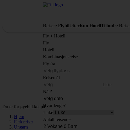
Reise
Flybilletter
Kun Hotell
Tilbud
Reis
Fly + Hotell
Fly
Hotell
Kombinasjonsreise
Fly fra
Reisemål
Liste
Når?
Hvor lenge?
Du er for øyeblikket på
1 uke
Hjem
Antall reisende
Feriereiser
Ungarn