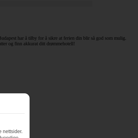
udapest har å tilby for å sikre at ferien din blir så god som mulig.
utter og finn akkurat ditt drømmehotell!
 nettsider.
ødvendige