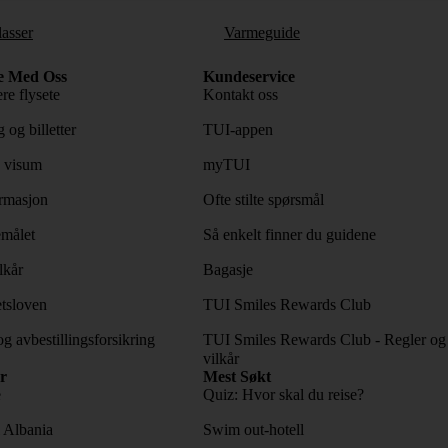
lasser
Varmeguide
e Med Oss
Kundeservice
re flysete
Kontakt oss
 og billetter
TUI-appen
 visum
myTUI
rmasjon
Ofte stilte spørsmål
emålet
Så enkelt finner du guidene
lkår
Bagasje
tsloven
TUI Smiles Rewards Club
og avbestillingsforsikring
TUI Smiles Rewards Club - Regler og
vilkår
r
Mest Søkt
e
Quiz: Hvor skal du reise?
l Albania
Swim out-hotell