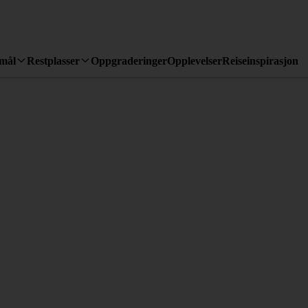
emål
Restplasser
Oppgraderinger
Opplevelser
Reiseinspirasjon