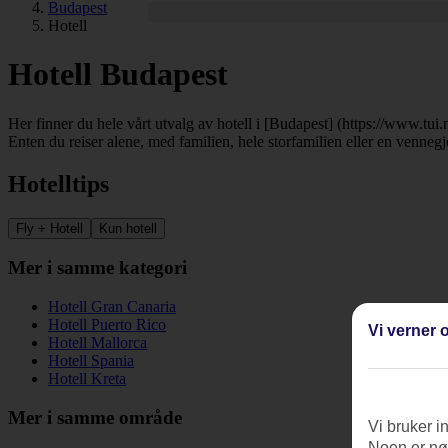
Budapest
Hotell
Hotell Budapest
Her finner du hele vårt utvalg av hotell i [Budapest] (https://www.tui.n
Enten du reiser alene, med familien, hele storfamilien eller en vennegj
Hotelltips
Fly + Hotell
Kun hotell
Mer i samme kategori
Hotell Gran Canaria
Hotell Puerto Rico
Vi verner o
Hotell Mallorca
Hotell Spania
Hotell Kreta
Mer i samme område
Vi bruker i
Noen er nød