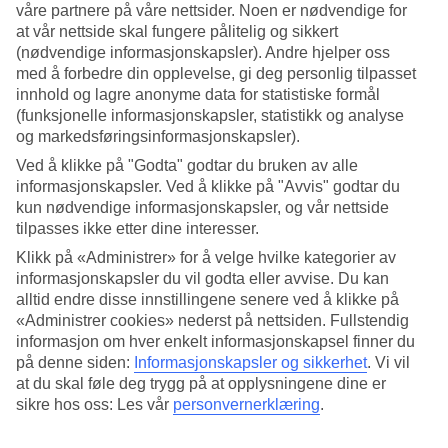
våre partnere på våre nettsider. Noen er nødvendige for
at vår nettside skal fungere pålitelig og sikkert
Søk
(nødvendige informasjonskapsler). Andre hjelper oss
med å forbedre din opplevelse, gi deg personlig tilpasset
innhold og lagre anonyme data for statistiske formål
(funksjonelle informasjonskapsler, statistikk og analyse
Du er for øyeblikket på
og markedsføringsinformasjonskapsler).
Hjem
Ved å klikke på "Godta" godtar du bruken av alle
Feriereiser
informasjonskapsler. Ved å klikke på "Avvis" godtar du
Thailand
kun nødvendige informasjonskapsler, og vår nettside
Koh Chang
Restplasser
tilpasses ikke etter dine interesser.
Klikk på «Administrer» for å velge hvilke kategorier av
Restplasser Koh Chang
informasjonskapsler du vil godta eller avvise. Du kan
alltid endre disse innstillingene senere ved å klikke på
«Administrer cookies» nederst på nettsiden. Fullstendig
Her finner du våre
restplasser
til
Koh Chang
. Fleksible og billige
informasjon om hver enkelt informasjonskapsel finner du
pakkereiser som tar deg til varmen. På flere av våre restplass-reiser
er også All Inclusive inkludert, eller det kan bestilles som tilvalg.
på denne siden:
Informasjonskapsler og sikkerhet
.
Vi vil
Uansett hva du leter etter, her er det mye å velge blant og i ulike
at du skal føle deg trygg på at opplysningene dine er
prisklasser.
sikre hos oss: Les vår
personvernerklæring
.
Hotelltips