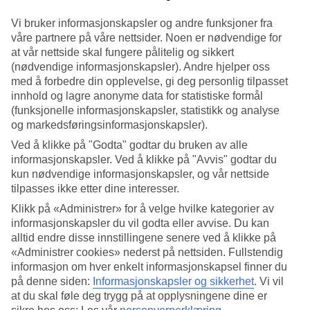
Vi bruker informasjonskapsler og andre funksjoner fra
Søk
våre partnere på våre nettsider. Noen er nødvendige for
at vår nettside skal fungere pålitelig og sikkert
(nødvendige informasjonskapsler). Andre hjelper oss
med å forbedre din opplevelse, gi deg personlig tilpasset
Du er for øyeblikket på
innhold og lagre anonyme data for statistiske formål
Hjem
(funksjonelle informasjonskapsler, statistikk og analyse
Feriereiser
og markedsføringsinformasjonskapsler).
Thailand
Phuket
Ved å klikke på "Godta" godtar du bruken av alle
Restplasser
informasjonskapsler. Ved å klikke på "Avvis" godtar du
kun nødvendige informasjonskapsler, og vår nettside
Restplasser Phuket
tilpasses ikke etter dine interesser.
Klikk på «Administrer» for å velge hvilke kategorier av
informasjonskapsler du vil godta eller avvise. Du kan
Under finner du våre billige restplasser til Phuket. Her finnes noe for
enhver smak og lommebok, og på noen av våre restplassreiser er
alltid endre disse innstillingene senere ved å klikke på
også All Inclusive inkludert! Er du litt fleksibel på avreisedato, kan
«Administrer cookies» nederst på nettsiden. Fullstendig
du sikre deg en billig
reise til Phuket
!
informasjon om hver enkelt informasjonskapsel finner du
på denne siden:
Informasjonskapsler og sikkerhet
.
Vi vil
Hotelltips
at du skal føle deg trygg på at opplysningene dine er