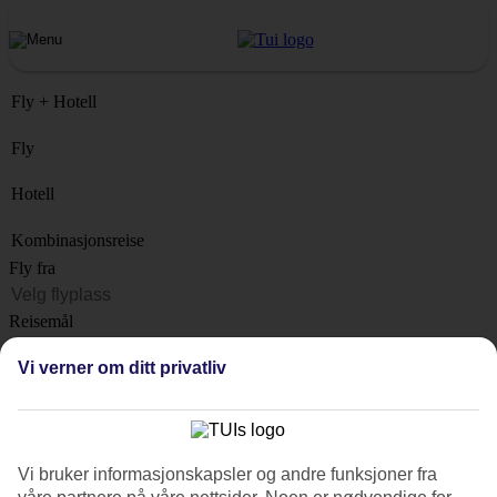
Fly + Hotell
Fly
Hotell
Kombinasjonsreise
Fly fra
Reisemål
Liste
Vi verner om ditt privatliv
Når?
Hvor lenge?
1 uke
Vi bruker informasjonskapsler og andre funksjoner fra
Antall reisende