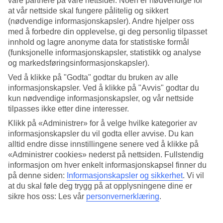
våre partnere på våre nettsider. Noen er nødvendige for
at vår nettside skal fungere pålitelig og sikkert
Søk
(nødvendige informasjonskapsler). Andre hjelper oss
med å forbedre din opplevelse, gi deg personlig tilpasset
innhold og lagre anonyme data for statistiske formål
(funksjonelle informasjonskapsler, statistikk og analyse
Du er for øyeblikket på
og markedsføringsinformasjonskapsler).
Hjem
Ved å klikke på "Godta" godtar du bruken av alle
Feriereiser
informasjonskapsler. Ved å klikke på "Avvis" godtar du
Tanzania
kun nødvendige informasjonskapsler, og vår nettside
Zanzibar
tilpasses ikke etter dine interesser.
Stone Town
Hotell
Klikk på «Administrer» for å velge hvilke kategorier av
informasjonskapsler du vil godta eller avvise. Du kan
Hotell Stone Town
alltid endre disse innstillingene senere ved å klikke på
«Administrer cookies» nederst på nettsiden. Fullstendig
informasjon om hver enkelt informasjonskapsel finner du
I verdensarvbyen
Stone Town
på Zanzibars vestkyst venter basarer,
på denne siden:
Informasjonskapsler og sikkerhet
.
Vi vil
folkeliv og pastellfargede hus. En
reise til Stone Town
passer for
at du skal føle deg trygg på at opplysningene dine er
deg som vil kombinere byliv med sol og bad. De aller fineste
sikre hos oss: Les vår
personvernerklæring
.
strendene finner du om du tar båt til de nærliggende øyene.
Nedenfor finner du våre
hotell i Stone Town
. Ta en titt og finn ditt
favoritthotell!