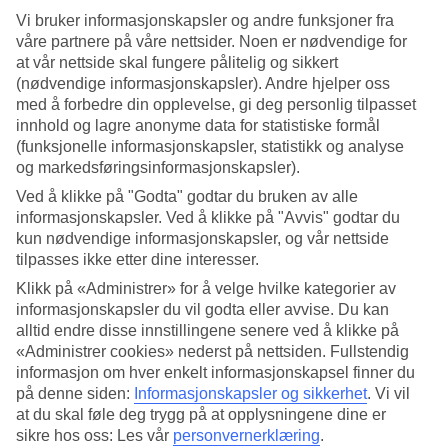
Vi bruker informasjonskapsler og andre funksjoner fra
våre partnere på våre nettsider. Noen er nødvendige for
7/10
at vår nettside skal fungere pålitelig og sikkert
(nødvendige informasjonskapsler). Andre hjelper oss
med å forbedre din opplevelse, gi deg personlig tilpasset
8/10
innhold og lagre anonyme data for statistiske formål
(funksjonelle informasjonskapsler, statistikk og analyse
og markedsføringsinformasjonskapsler).
Ved å klikke på "Godta" godtar du bruken av alle
9/10
informasjonskapsler. Ved å klikke på "Avvis" godtar du
kun nødvendige informasjonskapsler, og vår nettside
tilpasses ikke etter dine interesser.
10/10
Klikk på «Administrer» for å velge hvilke kategorier av
informasjonskapsler du vil godta eller avvise. Du kan
alltid endre disse innstillingene senere ved å klikke på
«Administrer cookies» nederst på nettsiden. Fullstendig
Neste
informasjon om hver enkelt informasjonskapsel finner du
på denne siden:
Informasjonskapsler og sikkerhet
.
Vi vil
at du skal føle deg trygg på at opplysningene dine er
sikre hos oss: Les vår
personvernerklæring
.