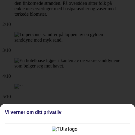
2/10
3/10
4/10
5/10
Vi verner om ditt privatliv
6/10