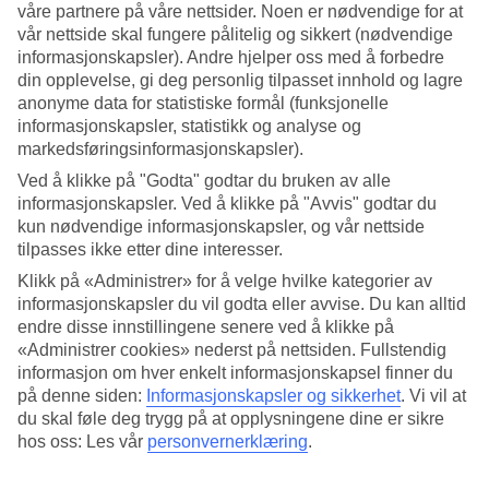
våre partnere på våre nettsider. Noen er nødvendige for at
vår nettside skal fungere pålitelig og sikkert (nødvendige
Søk
informasjonskapsler). Andre hjelper oss med å forbedre
din opplevelse, gi deg personlig tilpasset innhold og lagre
anonyme data for statistiske formål (funksjonelle
informasjonskapsler, statistikk og analyse og
Du er for øyeblikket på
markedsføringsinformasjonskapsler).
Hjem
Ved å klikke på "Godta" godtar du bruken av alle
Feriereiser
informasjonskapsler. Ved å klikke på "Avvis" godtar du
Hellas
kun nødvendige informasjonskapsler, og vår nettside
Samos
Samos Town
tilpasses ikke etter dine interesser.
Hotell
Klikk på «Administrer» for å velge hvilke kategorier av
informasjonskapsler du vil godta eller avvise. Du kan alltid
Stort reiseoutlet
endre disse innstillingene senere ved å klikke på
Gjør et kupp »
«Administrer cookies» nederst på nettsiden. Fullstendig
informasjon om hver enkelt informasjonskapsel finner du
på denne siden:
Informasjonskapsler og sikkerhet
.
Vi vil at
Hotell Samos Town
du skal føle deg trygg på at opplysningene dine er sikre
hos oss: Les vår
personvernerklæring
.
Her finner du vårt hotellutvalg på reisemålet
Vathi
. Vi har valgt de
beste hotellene i Vathi for å være sikre på at ferien din skal bli så bra