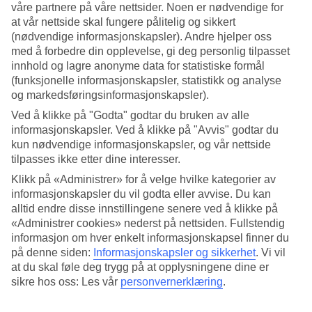
våre partnere på våre nettsider. Noen er nødvendige for
at vår nettside skal fungere pålitelig og sikkert
Søk
(nødvendige informasjonskapsler). Andre hjelper oss
med å forbedre din opplevelse, gi deg personlig tilpasset
innhold og lagre anonyme data for statistiske formål
(funksjonelle informasjonskapsler, statistikk og analyse
Du er for øyeblikket på
og markedsføringsinformasjonskapsler).
Hjem
Ved å klikke på "Godta" godtar du bruken av alle
Feriereiser
informasjonskapsler. Ved å klikke på "Avvis" godtar du
Hellas
kun nødvendige informasjonskapsler, og vår nettside
Attika-halvøya
Athen
tilpasses ikke etter dine interesser.
Restplasser
Klikk på «Administrer» for å velge hvilke kategorier av
informasjonskapsler du vil godta eller avvise. Du kan
Restplasser Athen
alltid endre disse innstillingene senere ved å klikke på
«Administrer cookies» nederst på nettsiden. Fullstendig
informasjon om hver enkelt informasjonskapsel finner du
Under finner du våre billige restplasser til Athen. Her finnes noe for
enhver smak og lommebok, og på noen av våre restplassreiser er
på denne siden:
Informasjonskapsler og sikkerhet
.
Vi vil
også All Inclusive inkludert! Er du litt fleksibel på avreisedato, kan
at du skal føle deg trygg på at opplysningene dine er
du sikre deg en billig
reise til Athen
!
sikre hos oss: Les vår
personvernerklæring
.
Hotelltips