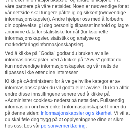
våre partnere på våre nettsider. Noen er nødvendige for at
Søk
vår nettside skal fungere pålitelig og sikkert (nødvendige
informasjonskapsler). Andre hjelper oss med å forbedre
din opplevelse, gi deg personlig tilpasset innhold og lagre
anonyme data for statistiske formål (funksjonelle
Du er for øyeblikket på
informasjonskapsler, statistikk og analyse og
markedsføringsinformasjonskapsler).
Hjem
Feriereiser
Ved å klikke på "Godta" godtar du bruken av alle
Hellas
informasjonskapsler. Ved å klikke på "Avvis" godtar du
Kos
kun nødvendige informasjonskapsler, og vår nettside
Kardamena
tilpasses ikke etter dine interesser.
Hotell
Klikk på «Administrer» for å velge hvilke kategorier av
informasjonskapsler du vil godta eller avvise. Du kan alltid
Stort reiseoutlet
endre disse innstillingene senere ved å klikke på
Gjør et kupp »
«Administrer cookies» nederst på nettsiden. Fullstendig
informasjon om hver enkelt informasjonskapsel finner du
Hotell Kardamena
på denne siden:
Informasjonskapsler og sikkerhet
.
Vi vil at
du skal føle deg trygg på at opplysningene dine er sikre
hos oss: Les vår
personvernerklæring
.
Nedenfor finner du hele vårt hotellutvalg på feriestedet
Kardamena
.
De fleste av hotellene våre i Kardamena ligger i nærheten av den