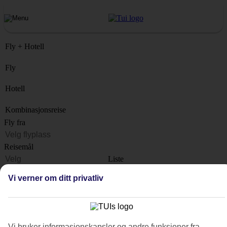
Fly + Hotell
Fly
Hotell
Kombinasjonsreise
Fly fra
Reisemål
Liste
Når?
Vi verner om ditt privatliv
Hvor lenge?
1 uke
Antall reisende
Vi bruker informasjonskapsler og andre funksjoner fra