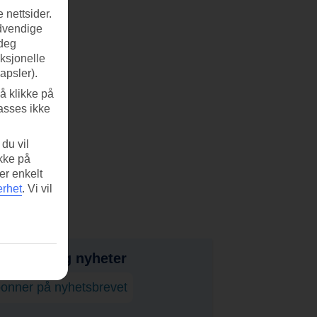
 nettsider.
ødvendige
 deg
nksjonelle
apsler).
å klikke på
asses ikke
du vil
ikke på
er enkelt
erhet
.
Vi vil
bud, tips og nyheter
onner på nyhetsbrevet