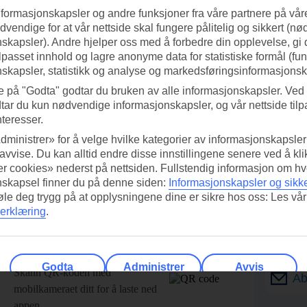
nformasjonskapsler og andre funksjoner fra våre partnere på våre
vendige for at vår nettside skal fungere pålitelig og sikkert (n
skapsler). Andre hjelper oss med å forbedre din opplevelse, gi
ilpasset innhold og lagre anonyme data for statistiske formål (fu
skapsler, statistikk og analyse og markedsføringsinformasjonsk
e på "Godta" godtar du bruken av alle informasjonskapsler. Ved 
tar du kun nødvendige informasjonskapsler, og vår nettside tilp
nteresser.
dministrer» for å velge hvilke kategorier av informasjonskapsler 
 avvise. Du kan alltid endre disse innstillingene senere ved å kl
r cookies» nederst på nettsiden. Fullstendig informasjon om hv
nskapsel finner du på denne siden:
Informasjonskapsler og sikk
føle deg trygg på at opplysningene dine er sikre hos oss: Les vår
erklæring
.
ed TUI-appen i dag!
Få til
Godta
Administrer
Avvis
Skann QR-koden med
Ab
mobilkameraet ditt for å laste ned
appen.