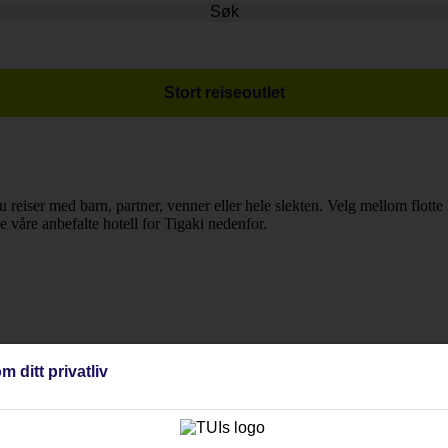
Søk
Stort reiseoutlet
 reiser med barn, partner, venner eller hele slekten. Velg mellom flotte le
le våre anbefalte hotell for Tigaki nedenfor.
m ditt privatliv