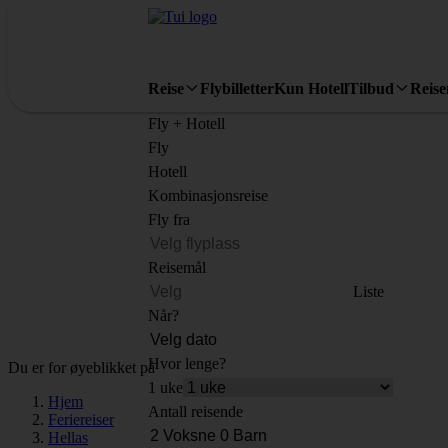
Reise
Flybilletter
Kun Hotell
Tilbud
Reis
Fly + Hotell
Fly
Hotell
Kombinasjonsreise
Fly fra
Reisemål
Liste
Når?
Hvor lenge?
Du er for øyeblikket på
1 uke
Hjem
Antall reisende
Feriereiser
Hellas