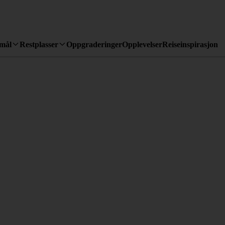
emål
Restplasser
Oppgraderinger
Opplevelser
Reiseinspirasjon