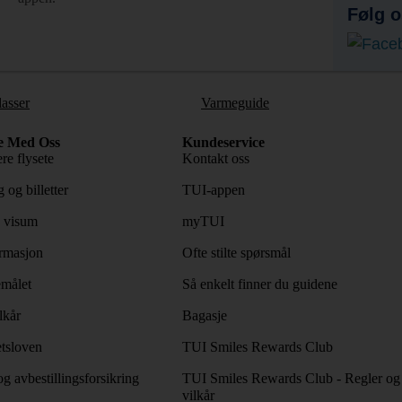
Følg o
lasser
Varmeguide
e Med Oss
Kundeservice
re flysete
Kontakt oss
 og billetter
TUI-appen
 visum
myTUI
rmasjon
Ofte stilte spørsmål
emålet
Så enkelt finner du guidene
lkår
Bagasje
tsloven
TUI Smiles Rewards Club
og avbestillingsforsikring
TUI Smiles Rewards Club - Regler og
vilkår