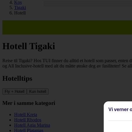
Kos
Tigaki
Hotell
Hotell Tigaki
Reise til Tigaki? Hos TUI finner du alltid et hotell som passer, enten du
og All Inclusive-hotell med alt du måtte ønske deg av fasiliteter! Se al
Hotelltips
Fly + Hotell
Kun hotell
Mer i samme kategori
Vi verner o
Hotell Kreta
Hotell Rhodos
Hotell Agia Marina
Hotell Platanias