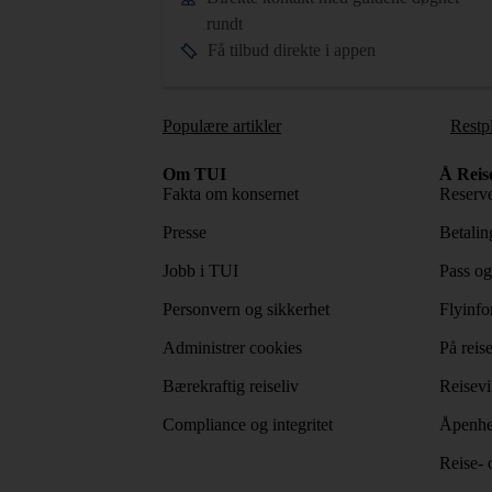
rundt
Få tilbud direkte i appen
Populære artikler
Restp
Om TUI
Å Reis
Fakta om konsernet
Reserve
Presse
Betaling
Jobb i TUI
Pass og
Personvern og sikkerhet
Flyinfo
Administrer cookies
På reis
Bærekraftig reiseliv
Reisevi
Compliance og integritet
Åpenhe
Reise- 