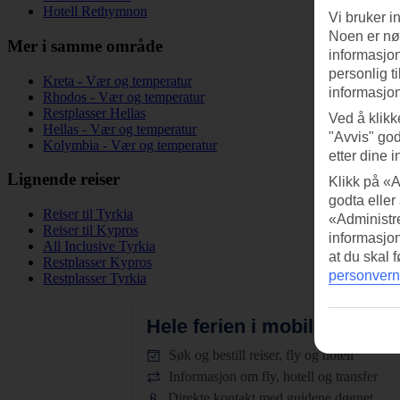
Hotell Rethymnon
Vi bruker i
Noen er nød
Mer i samme område
informasjon
personlig t
Kreta - Vær og temperatur
informasjon
Rhodos - Vær og temperatur
Restplasser Hellas
Ved å klikk
Hellas - Vær og temperatur
"Avvis" god
Kolymbia - Vær og temperatur
etter dine i
Lignende reiser
Klikk på «A
godta eller
Reiser til Tyrkia
«Administre
Reiser til Kypros
informasjo
All Inclusive Tyrkia
at du skal 
Restplasser Kypros
personvern
Restplasser Tyrkia
Hele ferien i mobilen.
Last n
Søk og bestill reiser, fly og hotell
Informasjon om fly, hotell og transfer
Direkte kontakt med guidene døgnet