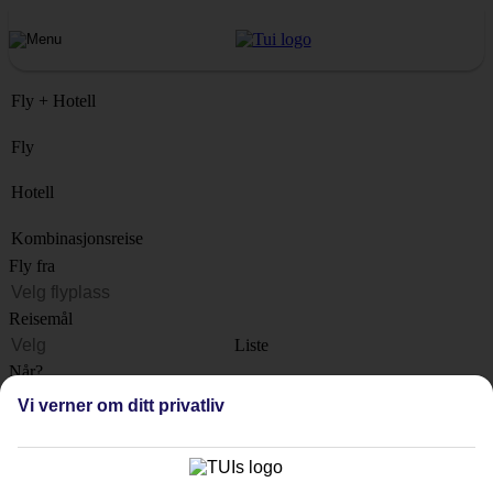
Fly + Hotell
Fly
Hotell
Kombinasjonsreise
Fly fra
Reisemål
Liste
Når?
Vi verner om ditt privatliv
Hvor lenge?
1 uke
Antall reisende