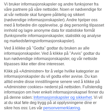
Vi bruker informasjonskapsler og andre funksjoner fra
Søk
våre partnere på våre nettsider. Noen er nødvendige for
at vår nettside skal fungere pålitelig og sikkert
(nødvendige informasjonskapsler). Andre hjelper oss
med å forbedre din opplevelse, gi deg personlig tilpasset
Du er for øyeblikket på
innhold og lagre anonyme data for statistiske formål
(funksjonelle informasjonskapsler, statistikk og analyse
Hjem
og markedsføringsinformasjonskapsler).
Feriereiser
Estland
Ved å klikke på "Godta" godtar du bruken av alle
Tallinn
informasjonskapsler. Ved å klikke på "Avvis" godtar du
Hotell
kun nødvendige informasjonskapsler, og vår nettside
tilpasses ikke etter dine interesser.
Hotell Tallinn
Klikk på «Administrer» for å velge hvilke kategorier av
informasjonskapsler du vil godta eller avvise. Du kan
Her finner du vårt utvalg av hotell i Tallinn. Vi har valgt de beste
alltid endre disse innstillingene senere ved å klikke på
hotellene, slik at din ferie skal bli så bra som mulig! Uansett om du
«Administrer cookies» nederst på nettsiden. Fullstendig
planlegger en
reise til Tallinn
alene, med partneren, vennegjengen
informasjon om hver enkelt informasjonskapsel finner du
eller hele familien, er vi sikre på at du finner et hotell som passer for
på denne siden:
Informasjonskapsler og sikkerhet
.
Vi vil
akkurat deg!
at du skal føle deg trygg på at opplysningene dine er
sikre hos oss: Les vår
personvernerklæring
.
Hotelltips