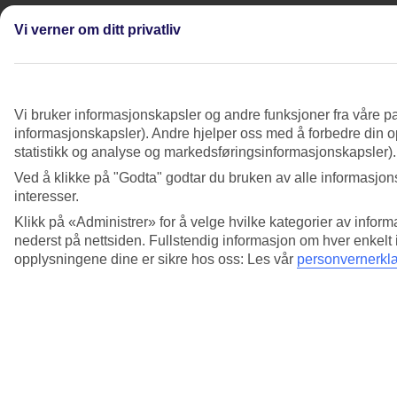
Hvordan sender jeg inn krav til Allianz
Vi verner om ditt privatliv
reiseforsikring?
Se mer informasjon
Jeg er ikke fornøyd med reisen - hva gjør jeg?
Vi bruker informasjonskapsler og andre funksjoner fra våre pa
informasjonskapsler). Andre hjelper oss med å forbedre din op
Se mer informasjon
statistikk og analyse og markedsføringsinformasjonskapsler).
Ved å klikke på "Godta" godtar du bruken av alle informasjons
Jeg har ikke mottatt tilbakemeldingsskjema
interesser.
etter reisen, når får jeg dette?
Klikk på «Administrer» for å velge hvilke kategorier av inform
Se mer informasjon
nederst på nettsiden. Fullstendig informasjon om hver enkelt
opplysningene dine er sikre hos oss: Les vår
personvernerkl
Kan jeg se statusen på min reklamasjon?
Se mer informasjon
Mitt fly var forsinket, hva gjør jeg?
Se mer informasjon