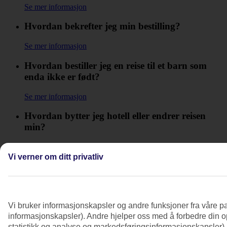
Se mer informasjon
Hvordan bekrefter jeg min bestilling?
Se mer informasjon
Hvordan bestiller jeg en reise til et barn som
enda ikke er født?
Se mer informasjon
Hvordan bytter jeg hotell eller endrer reisen
min?
Se mer informasjon
Vi verner om ditt privatliv
Hvordan endrer jeg kontaktopplysninger i min
bestilling?
Se mer informasjon
Vi bruker informasjonskapsler og andre funksjoner fra våre pa
Hvordan får jeg bestillingsbekreftelsen?
informasjonskapsler). Andre hjelper oss med å forbedre din op
statistikk og analyse og markedsføringsinformasjonskapsler).