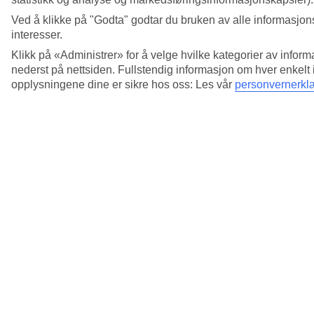
Se mer informasjon
Ved å klikke på "Godta" godtar du bruken av alle informasjons
interesser.
Hvordan gjør jeg en navnendring?
Klikk på «Administrer» for å velge hvilke kategorier av inform
Se mer informasjon
nederst på nettsiden. Fullstendig informasjon om hver enkelt
opplysningene dine er sikre hos oss: Les vår
personvernerkl
Hvordan logger jeg inn på myTUI?
Se mer informasjon
Hvordan vet jeg at min bestilling har blitt
gjennomført?
Se mer informasjon
Hvorfor endrer prisen seg?
Se mer informasjon
Hvor finner jeg informasjon om bryllupsreiser?
Se mer informasjon