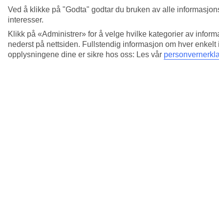
Hvordan får jeg bestillingsbekreftelsen?
Ved å klikke på "Godta" godtar du bruken av alle informasjons
interesser.
Se mer informasjon
Klikk på «Administrer» for å velge hvilke kategorier av inform
nederst på nettsiden. Fullstendig informasjon om hver enkelt
Hvordan gjør jeg en navnendring?
opplysningene dine er sikre hos oss: Les vår
personvernerkl
Se mer informasjon
Hvordan logger jeg inn på myTUI?
Se mer informasjon
Hvordan vet jeg at min bestilling har blitt
gjennomført?
Se mer informasjon
Hvorfor endrer prisen seg?
Se mer informasjon
Jeg finner ikke mitt bestillingsnummer, hva