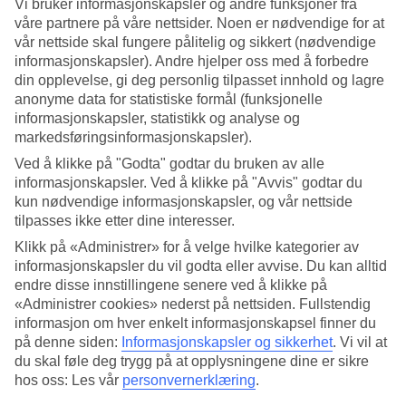
Vi bruker informasjonskapsler og andre funksjoner fra
våre partnere på våre nettsider. Noen er nødvendige for at
Søk
vår nettside skal fungere pålitelig og sikkert (nødvendige
informasjonskapsler). Andre hjelper oss med å forbedre
din opplevelse, gi deg personlig tilpasset innhold og lagre
anonyme data for statistiske formål (funksjonelle
Du er for øyeblikket på
informasjonskapsler, statistikk og analyse og
markedsføringsinformasjonskapsler).
Hjem
Feriereiser
Ved å klikke på "Godta" godtar du bruken av alle
Tyrkia
informasjonskapsler. Ved å klikke på "Avvis" godtar du
Marmariskysten
kun nødvendige informasjonskapsler, og vår nettside
Marmaris
tilpasses ikke etter dine interesser.
Restplasser
Klikk på «Administrer» for å velge hvilke kategorier av
Stort reiseoutlet
informasjonskapsler du vil godta eller avvise. Du kan alltid
Gjør et kupp »
endre disse innstillingene senere ved å klikke på
«Administrer cookies» nederst på nettsiden. Fullstendig
informasjon om hver enkelt informasjonskapsel finner du
Restplasser Marmaris
på denne siden:
Informasjonskapsler og sikkerhet
.
Vi vil at
du skal føle deg trygg på at opplysningene dine er sikre
hos oss: Les vår
personvernerklæring
.
Her finner du våre restplasser til
Marmaris
. Fleksible og billige
pakkereiser som tar deg til varmen. I noen av restplass-reisene er All