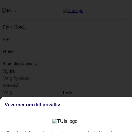
Fly + Hotell
Fly
Hotell
Kombinasjonsreise
Fly fra
Reisemål
Liste
Når?
Vi verner om ditt privatliv
Hvor lenge?
1 uke
Antall reisende