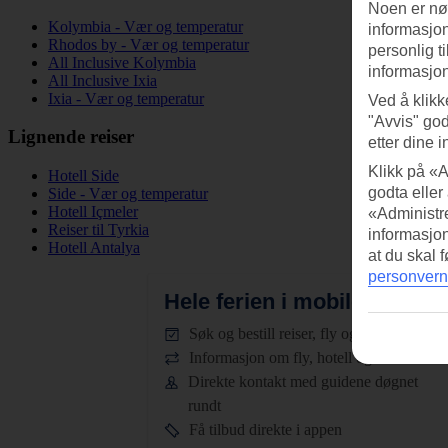
Noen er nød
Kolymbia - Vær og temperatur
informasjon
Rhodos by - Vær og temperatur
personlig t
All Inclusive Kolymbia
informasjon
All Inclusive Ixia
Ixia - Vær og temperatur
Ved å klikk
"Avvis" god
Lignende reiser
etter dine i
Klikk på «A
Hotell Side
godta eller
Side - Vær og temperatur
Hotell Içmeler
«Administre
Reiser til Tyrkia
informasjo
Hotell Antalya
at du skal 
personvern
Hele ferien i mobilen.
Last n
Søk og bestill reiser, fly og hotell
Informasjon om fly, hotell og transfer
Direkte kontakt med guidene døgnet
rundt
Få tilbud direkte i appen