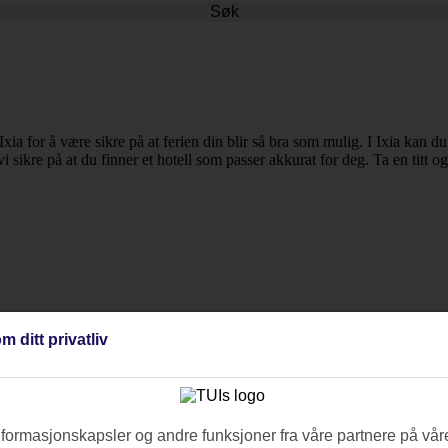
Søk
 Ixia for å være sikre på at ferien din blir så bra som mulig. I Ixia kan 
i sikre på at du finner et hotell som passer akkurat for deg. Ta en titt o
m ditt privatliv
nformasjonskapsler og andre funksjoner fra våre partnere på våre