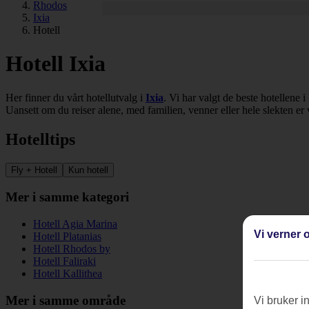
Rhodos
Ixia
Hotell
Hotell Ixia
Her finner du vårt hotellutvalg i
Ixia
. Vi har valgt de beste hotellene i
Uansett om du reiser alene, med familien, venner eller hele slekten er v
Hotelltips
Fly + Hotell
Kun hotell
Mer i samme kategori
Hotell Agia Marina
Vi verner o
Hotell Platanias
Hotell Rhodos by
Hotell Faliraki
Hotell Kallithea
Mer i samme område
Vi bruker i