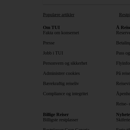
Populære artikler
Restp
Om TUI
Å Reis
Fakta om konsernet
Reserve
Presse
Betaling
Jobb i TUI
Pass og
Personvern og sikkerhet
Flyinfo
Administrer cookies
På reis
Bærekraftig reiseliv
Reisevi
Compliance og integritet
Åpenhe
Reise- 
Billige Reiser
Nyhete
Billigste restplasser
Skiferi
Restplasser Gran Canaria
Ferie ti