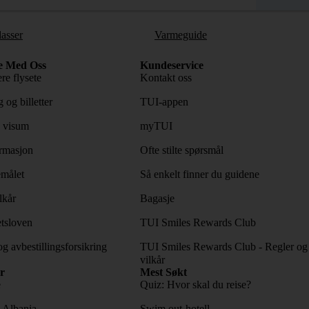
lasser
Varmeguide
e Med Oss
Kundeservice
re flysete
Kontakt oss
 og billetter
TUI-appen
 visum
myTUI
rmasjon
Ofte stilte spørsmål
emålet
Så enkelt finner du guidene
lkår
Bagasje
tsloven
TUI Smiles Rewards Club
og avbestillingsforsikring
TUI Smiles Rewards Club - Regler og
vilkår
r
Mest Søkt
e
Quiz: Hvor skal du reise?
l Albania
Swim out-hotell