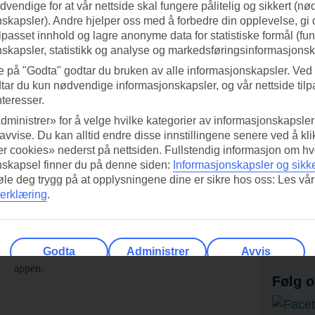
vendige for at vår nettside skal fungere pålitelig og sikkert (n
skapsler). Andre hjelper oss med å forbedre din opplevelse, gi
ilpasset innhold og lagre anonyme data for statistiske formål (fu
skapsler, statistikk og analyse og markedsføringsinformasjonsk
e på "Godta" godtar du bruken av alle informasjonskapsler. Ved 
tar du kun nødvendige informasjonskapsler, og vår nettside tilp
nteresser.
dministrer» for å velge hvilke kategorier av informasjonskapsler 
 avvise. Du kan alltid endre disse innstillingene senere ved å kl
r cookies» nederst på nettsiden. Fullstendig informasjon om hv
nskapsel finner du på denne siden:
Informasjonskapsler og sikk
føle deg trygg på at opplysningene dine er sikre hos oss: Les vår
erklæring
.
ed TUI-appen i dag!
Få til
Skann QR-koden med
Ab
mobilkameraet ditt for å laste ned
Godta
Administrer
Avvis
appen.
Følg o