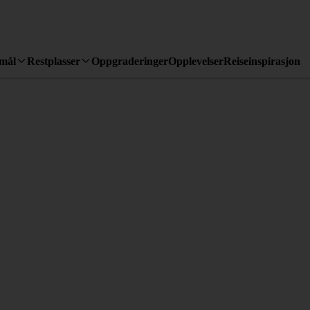
emål
Restplasser
Oppgraderinger
Opplevelser
Reiseinspirasjon