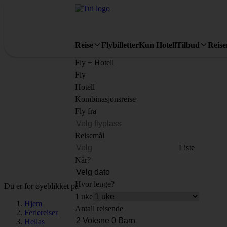
Reise
Flybilletter
Kun Hotell
Tilbud
Reis
Fly + Hotell
Fly
Hotell
Kombinasjonsreise
Fly fra
Reisemål
Liste
Når?
Hvor lenge?
Du er for øyeblikket på
1 uke
Hjem
Antall reisende
Feriereiser
Hellas