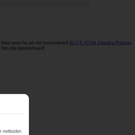
du blant annet bo på vårt konsepthotell
BLUE STAR Atlantica Princess
.
g finn ditt drømmehotell!
 nettsider.