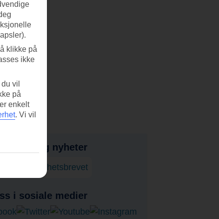
ødvendige
 deg
nksjonelle
apsler).
å klikke på
asses ikke
du vil
ikke på
er enkelt
erhet
.
Vi vil
bud, tips og nyheter
onner på nyhetsbrevet
ss i sosiale medier