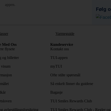
appen.
Følg o
lasser
Varmeguide
e Med Oss
Kundeservice
re flysete
Kontakt oss
 og billetter
TUI-appen
 visum
myTUI
rmasjon
Ofte stilte spørsmål
emålet
Så enkelt finner du guidene
lkår
Bagasje
tsloven
TUI Smiles Rewards Club
og avbestillingsforsikring
TUI Smiles Rewards Club - Regler og