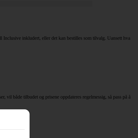
l Inclusive inkludert, eller det kan bestilles som tilvalg. Uansett hva
sser, vil både tilbudet og prisene oppdateres regelmessig, så pass på å