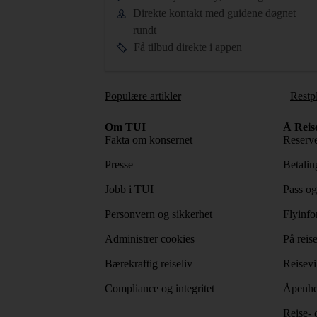
Direkte kontakt med guidene døgnet
rundt
Få tilbud direkte i appen
Populære artikler
Restp
Om TUI
Å Reis
Fakta om konsernet
Reserve
Presse
Betaling
Jobb i TUI
Pass og
Personvern og sikkerhet
Flyinfo
Administrer cookies
På reis
Bærekraftig reiseliv
Reisevi
Compliance og integritet
Åpenhe
Reise- 