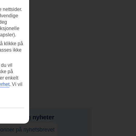
 nettsider.
ødvendige
 deg
nksjonelle
apsler).
å klikke på
asses ikke
du vil
ikke på
er enkelt
erhet
.
Vi vil
bud, tips og nyheter
onner på nyhetsbrevet