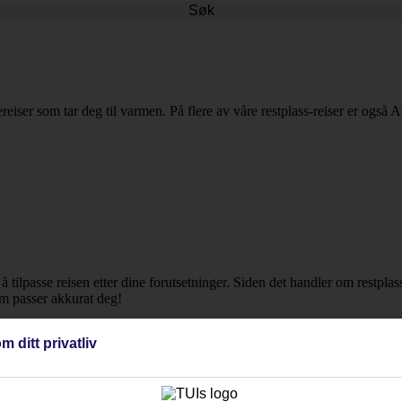
Søk
ereiser som tar deg til varmen. På flere av våre restplass-reiser er også Al
r å tilpasse reisen etter dine forutsetninger. Siden det handler om restpla
om passer akkurat deg!
m ditt privatliv