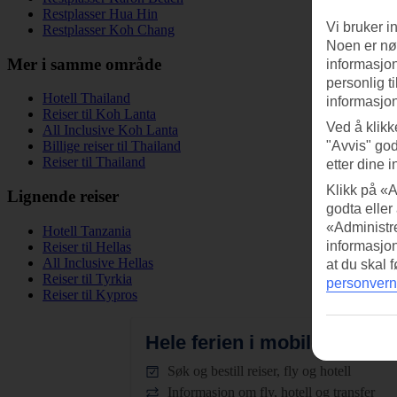
Restplasser Hua Hin
Vi bruker i
Restplasser Koh Chang
Noen er nød
Mer i samme område
informasjon
personlig t
Hotell Thailand
informasjon
Reiser til Koh Lanta
Ved å klikk
All Inclusive Koh Lanta
"Avvis" god
Billige reiser til Thailand
Reiser til Thailand
etter dine i
Klikk på «A
Lignende reiser
godta eller
«Administre
Hotell Tanzania
informasjo
Reiser til Hellas
All Inclusive Hellas
at du skal 
Reiser til Tyrkia
personvern
Reiser til Kypros
Hele ferien i mobilen.
Last n
Søk og bestill reiser, fly og hotell
Informasjon om fly, hotell og transfer