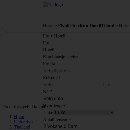
Reise
Flybilletter
Kun Hotell
Tilbud
Reis
Fly + Hotell
Fly
Hotell
Kombinasjonsreise
Fly fra
Reisemål
Liste
Når?
Hvor lenge?
Du er for øyeblikket på
1 uke
Hjem
Antall reisende
Feriereiser
Thailand