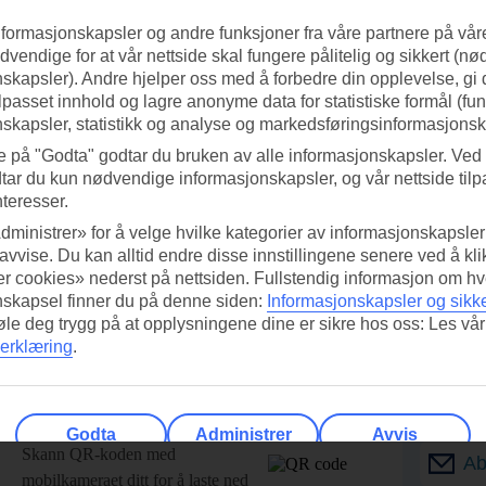
nformasjonskapsler og andre funksjoner fra våre partnere på våre
vendige for at vår nettside skal fungere pålitelig og sikkert (n
skapsler). Andre hjelper oss med å forbedre din opplevelse, gi
ilpasset innhold og lagre anonyme data for statistiske formål (fu
skapsler, statistikk og analyse og markedsføringsinformasjonsk
e på "Godta" godtar du bruken av alle informasjonskapsler. Ved 
tar du kun nødvendige informasjonskapsler, og vår nettside tilp
nteresser.
dministrer» for å velge hvilke kategorier av informasjonskapsler 
 avvise. Du kan alltid endre disse innstillingene senere ved å kl
r cookies» nederst på nettsiden. Fullstendig informasjon om hv
nskapsel finner du på denne siden:
Informasjonskapsler og sikk
føle deg trygg på at opplysningene dine er sikre hos oss: Les vår
erklæring
.
ed TUI-appen i dag!
Få til
Godta
Administrer
Avvis
Skann QR-koden med
Ab
mobilkameraet ditt for å laste ned