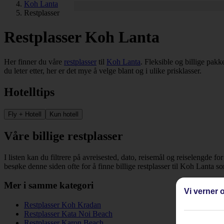
Koh Lanta
Restplasser
Restplasser Koh Lanta
Her finner du våre
restplasser
til
Koh Lanta
. Fleksible og billige pakk
du leter etter, her er det mye å velge blant og i ulike prisklasser.
Hotelltips
Fly + Hotell
Kun hotell
Våre billige restplasser
I listen kan du filtrere på avreisested, dato, reisemål og reiselengde fo
besøke denne siden ofte for å finne billige restplasser til Koh Lanta s
Mer i samme kategori
Vi verner o
Restplasser Koh Kradan
Restplasser Kata Noi Beach
Restplasser Karon Beach