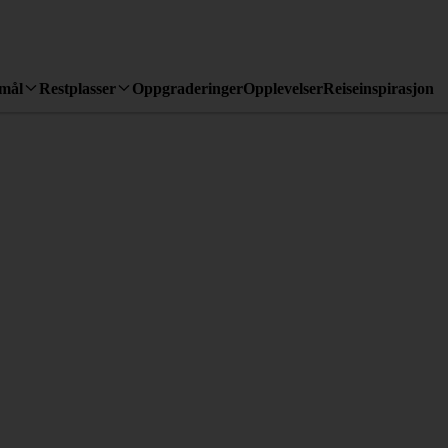
emål
Restplasser
Oppgraderinger
Opplevelser
Reiseinspirasjon