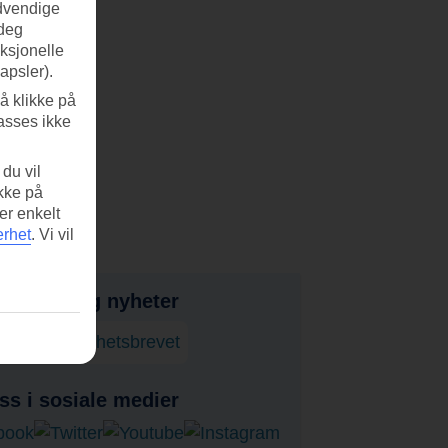
ødvendige
 deg
nksjonelle
apsler).
å klikke på
asses ikke
du vil
ikke på
er enkelt
erhet
.
Vi vil
bud, tips og nyheter
onner på nyhetsbrevet
ss i sosiale medier