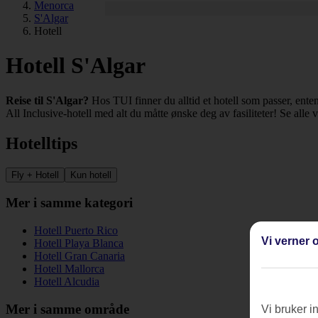
Menorca
S'Algar
Hotell
Hotell S'Algar
Reise til S'Algar?
Hos TUI finner du alltid et hotell som passer, enten 
All Inclusive-hotell med alt du måtte ønske deg av fasiliteter! Se alle 
Hotelltips
Fly + Hotell
Kun hotell
Mer i samme kategori
Hotell Puerto Rico
Vi verner o
Hotell Playa Blanca
Hotell Gran Canaria
Hotell Mallorca
Hotell Alcudia
Mer i samme område
Vi bruker i