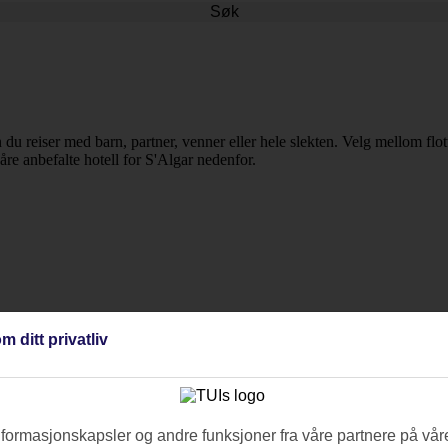
Søk
du reiser med barn, partner, venner eller hele slekten. Velg mellom flotte
våre anbefalte hotell for S'Algar nedenfor.
m ditt privatliv
nformasjonskapsler og andre funksjoner fra våre partnere på våre