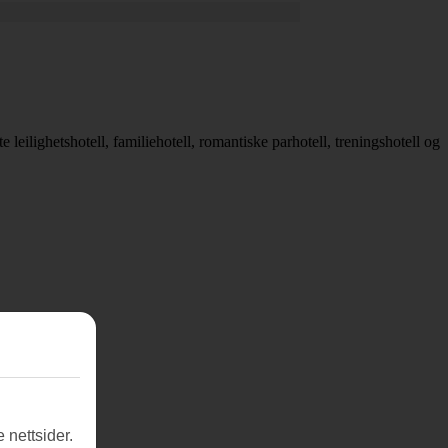
 leilighetshotell, familiehotell, romantiske parhotell, treningshotell og
 nettsider.