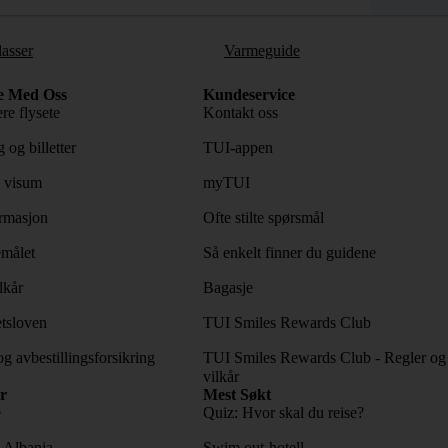
lasser
Varmeguide
e Med Oss
Kundeservice
re flysete
Kontakt oss
 og billetter
TUI-appen
 visum
myTUI
rmasjon
Ofte stilte spørsmål
emålet
Så enkelt finner du guidene
lkår
Bagasje
tsloven
TUI Smiles Rewards Club
og avbestillingsforsikring
TUI Smiles Rewards Club - Regler og
vilkår
r
Mest Søkt
e
Quiz: Hvor skal du reise?
l Albania
Swim out-hotell