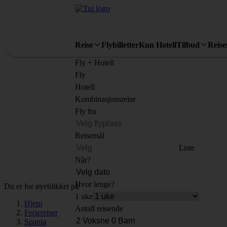
Reise
Flybilletter
Kun Hotell
Tilbud
Reis
Fly + Hotell
Fly
Hotell
Kombinasjonsreise
Fly fra
Reisemål
Liste
Når?
Hvor lenge?
Du er for øyeblikket på
1 uke
Hjem
Antall reisende
Feriereiser
Spania