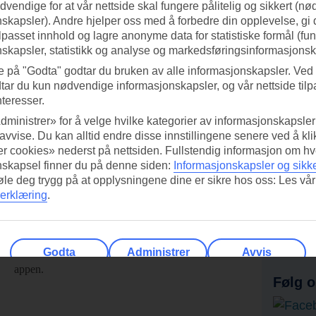
vendige for at vår nettside skal fungere pålitelig og sikkert (n
skapsler). Andre hjelper oss med å forbedre din opplevelse, gi
ilpasset innhold og lagre anonyme data for statistiske formål (fu
skapsler, statistikk og analyse og markedsføringsinformasjonsk
e på "Godta" godtar du bruken av alle informasjonskapsler. Ved 
tar du kun nødvendige informasjonskapsler, og vår nettside tilp
nteresser.
dministrer» for å velge hvilke kategorier av informasjonskapsler 
 avvise. Du kan alltid endre disse innstillingene senere ved å kl
r cookies» nederst på nettsiden. Fullstendig informasjon om hv
nskapsel finner du på denne siden:
Informasjonskapsler og sikk
føle deg trygg på at opplysningene dine er sikre hos oss: Les vår
erklæring
.
ed TUI-appen i dag!
Få til
Skann QR-koden med
Ab
mobilkameraet ditt for å laste ned
Godta
Administrer
Avvis
appen.
Følg o