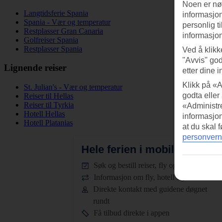
Noen er nød
Langtidsferie Spania
informasjon
Spania - Vær og temperatur
personlig t
Restplasser Gran Canaria
informasjon
Golfreiser Spania
Restplasser Spania
Ved å klikk
"Avvis" god
Lignende reiser
etter dine i
Klikk på «A
St. Julian's - Vær og temperatur
godta eller
Reiser til Hellas
Reiser til Tyrkia
«Administre
Hotell Hellas
informasjo
Hotell Platanias
at du skal 
personvern
Hele ferien i mobilen.
Last n
Søk og bestill reiser, fly og hotell
Informasjon om fly, hotell og transfer
Direkte kontakt med guidene døgnet
rundt
Få tilbud direkte i appen