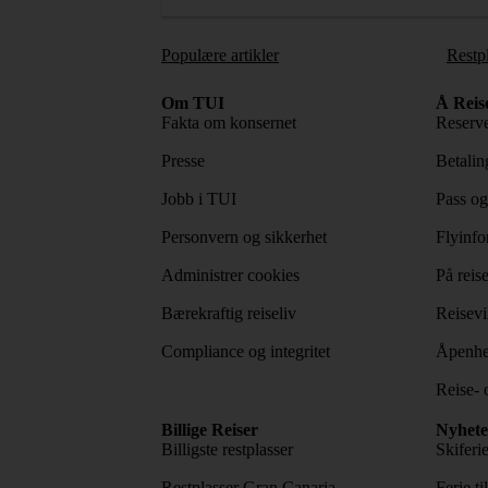
Populære artikler
Restp
Om TUI
Å Reis
Fakta om konsernet
Reserve
Presse
Betaling
Jobb i TUI
Pass og
Personvern og sikkerhet
Flyinfo
Administrer cookies
På reis
Bærekraftig reiseliv
Reisevi
Compliance og integritet
Åpenhe
Reise- 
Billige Reiser
Nyhete
Billigste restplasser
Skiferi
Restplasser Gran Canaria
Ferie ti