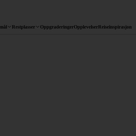
emål
Restplasser
Oppgraderinger
Opplevelser
Reiseinspirasjon