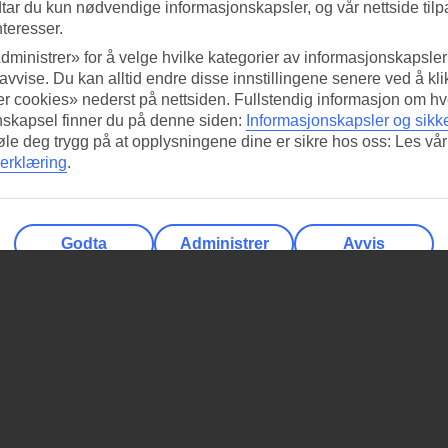
tar du kun nødvendige informasjonskapsler, og vår nettside tilp
nteresser.
dministrer» for å velge hvilke kategorier av informasjonskapsler 
 avvise. Du kan alltid endre disse innstillingene senere ved å kl
r cookies» nederst på nettsiden. Fullstendig informasjon om hv
nskapsel finner du på denne siden:
Informasjonskapsler og sikk
føle deg trygg på at opplysningene dine er sikre hos oss: Les vår
erklæring
.
Godta
Administrer
Avvis