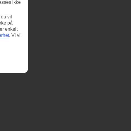
asses ikke
du vil
ikke på
er enkelt
erhet
.
Vi vil