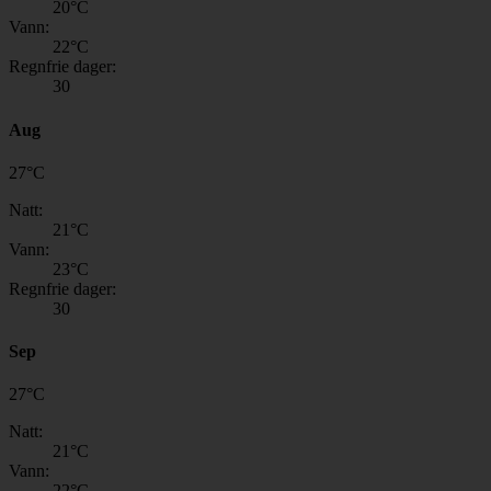
20
°C
Vann:
22
°C
Regnfrie dager:
30
Aug
27
°
C
Natt:
21
°C
Vann:
23
°C
Regnfrie dager:
30
Sep
27
°
C
Natt:
21
°C
Vann:
22
°C