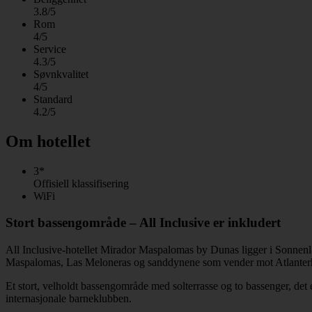
3.8/5
Rom
4/5
Service
4.3/5
Søvnkvalitet
4/5
Standard
4.2/5
Om hotellet
3*
Offisiell klassifisering
WiFi
Stort bassengområde – All Inclusive er inkludert
All Inclusive-hotellet Mirador Maspalomas by Dunas ligger i Sonnenlan
Maspalomas, Las Meloneras og sanddynene som vender mot Atlanter
Et stort, velholdt bassengområde med solterrasse og to bassenger, det
internasjonale barneklubben.