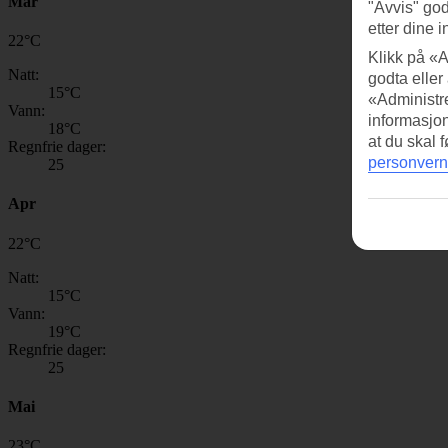
Mar
"Avvis" god
etter dine i
22
°
C
Klikk på «A
Natt:
godta eller
15
°C
«Administre
Vann:
informasjo
18
°C
at du skal 
Regnfrie dager:
personvern
25
Apr
22
°
C
Natt:
15
°C
Vann:
19
°C
Regnfrie dager:
25
Mai
23
°
C