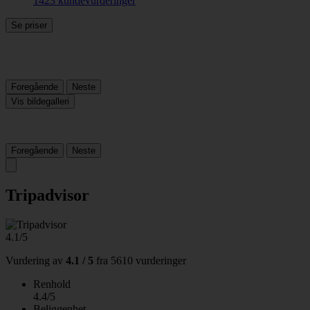
1423 kundevurderinger
Se priser
Foregående
Neste
Vis bildegalleri
Foregående
Neste
Tripadvisor
4.1/5
Vurdering av
4.1 / 5
fra
5610 vurderinger
Renhold
4.4/5
Beliggenhet