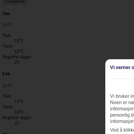
Foregående
Jan
21
°
C
Natt:
14
°C
Vann:
18
°C
Regnfrie dager:
23
Vi verner o
Feb
21
°
C
Natt:
Vi bruker i
14
°C
Noen er nød
Vann:
informasjon
18
°C
personlig t
Regnfrie dager:
informasjon
22
Ved å klikk