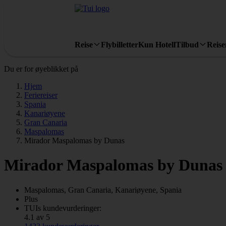
Reise
Flybilletter
Kun Hotell
Tilbud
Reis
Du er for øyeblikket på
Hjem
Feriereiser
Spania
Kanariøyene
Gran Canaria
Maspalomas
Mirador Maspalomas by Dunas
Mirador Maspalomas by Dunas
Maspalomas, Gran Canaria, Kanariøyene, Spania
Plus
TUIs kundevurderinger:
4.1 av 5