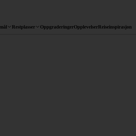
emål
Restplasser
Oppgraderinger
Opplevelser
Reiseinspirasjon