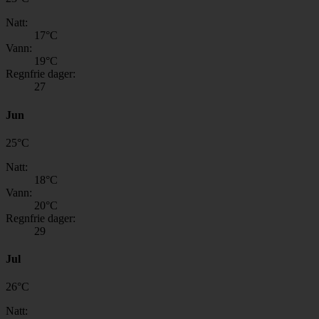
Natt:
17
°C
Vann:
19
°C
Regnfrie dager:
27
Jun
25
°
C
Natt:
18
°C
Vann:
20
°C
Regnfrie dager:
29
Jul
26
°
C
Natt: