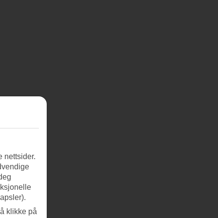
 nettsider.
ødvendige
 deg
nksjonelle
apsler).
å klikke på