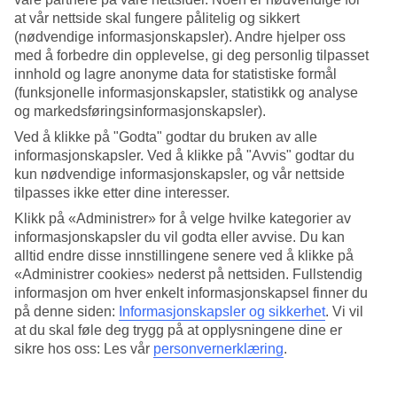
at vår nettside skal fungere pålitelig og sikkert
Søk
(nødvendige informasjonskapsler). Andre hjelper oss
med å forbedre din opplevelse, gi deg personlig tilpasset
innhold og lagre anonyme data for statistiske formål
(funksjonelle informasjonskapsler, statistikk og analyse
Du er for øyeblikket på
og markedsføringsinformasjonskapsler).
Ved å klikke på "Godta" godtar du bruken av alle
Hjem
Feriereiser
informasjonskapsler. Ved å klikke på "Avvis" godtar du
Spania
kun nødvendige informasjonskapsler, og vår nettside
Costa del Sol
tilpasses ikke etter dine interesser.
Fuengirola
Hotell
Klikk på «Administrer» for å velge hvilke kategorier av
informasjonskapsler du vil godta eller avvise. Du kan
Hotell Fuengirola
alltid endre disse innstillingene senere ved å klikke på
«Administrer cookies» nederst på nettsiden. Fullstendig
informasjon om hver enkelt informasjonskapsel finner du
Reise til
Fuengirola
? Hos TUI finner du alltid et hotell som passer,
på denne siden:
Informasjonskapsler og sikkerhet
.
Vi vil
enten du reiser med barn, partner, venner eller hele slekten. Velg
at du skal føle deg trygg på at opplysningene dine er
mellom flotte leilighetshotell, familiehotell, romantiske parhotell,
sikre hos oss: Les vår
personvernerklæring
.
treningshotell og All Inclusive-hotell med alt du måtte ønske deg av
fasiliteter! Se alle våre anbefalte hotell for Fuengirola ovenfor.