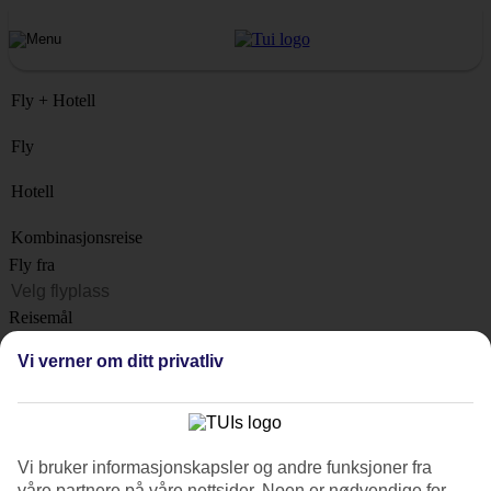
Fly + Hotell
Fly
Hotell
Kombinasjonsreise
Fly fra
Reisemål
Liste
Vi verner om ditt privatliv
Når?
Hvor lenge?
1 uke
Vi bruker informasjonskapsler og andre funksjoner fra
Antall reisende
våre partnere på våre nettsider. Noen er nødvendige for