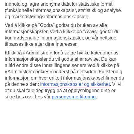
måned.
innhold og lagre anonyme data for statistiske formål
(funksjonelle informasjonskapsler, statistikk og analyse
Gjennomsnittstemperaturene nedenfor viser deg hva du kan se frem
og markedsføringsinformasjonskapsler).
til.
Ved å klikke på "Godta" godtar du bruken av alle
Gjennomsnittstemperatur: Fuengirola
informasjonskapsler. Ved å klikke på "Avvis" godtar du
kun nødvendige informasjonskapsler, og vår nettside
Populære hotell – Fuengirola
tilpasses ikke etter dine interesser.
Klikk på «Administrer» for å velge hvilke kategorier av
Mer i samme kategori
informasjonskapsler du vil godta eller avvise. Du kan
alltid endre disse innstillingene senere ved å klikke på
Alcudia - Vær og temperatur
«Administrer cookies» nederst på nettsiden. Fullstendig
Torremolinos - Vær og temperatur
informasjon om hver enkelt informasjonskapsel finner du
Marbella - Vær og temperatur
på denne siden:
Informasjonskapsler og sikkerhet
.
Vi vil
Estepona - Vær og temperatur
Albir - Vær og temperatur
at du skal føle deg trygg på at opplysningene dine er
sikre hos oss: Les vår
personvernerklæring
.
Mer i samme område
Hotell Torremolinos
Hotell Fuengirola
Reiser til Fuengirola
All Inclusive Fuengirola