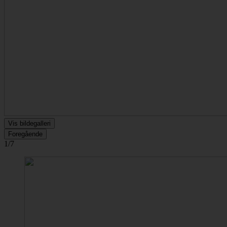
Vis bildegalleri
Foregående
1/7