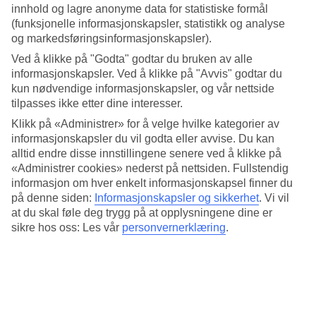
måned.
innhold og lagre anonyme data for statistiske formål
(funksjonelle informasjonskapsler, statistikk og analyse
Gjennomsnittstemperaturene nedenfor viser deg hva du kan se frem
og markedsføringsinformasjonskapsler).
til.
Ved å klikke på "Godta" godtar du bruken av alle
Gjennomsnittstemperatur: Stellenbosch
informasjonskapsler. Ved å klikke på "Avvis" godtar du
kun nødvendige informasjonskapsler, og vår nettside
Populære hotell – Stellenbosch
tilpasses ikke etter dine interesser.
Klikk på «Administrer» for å velge hvilke kategorier av
Mer i samme kategori
informasjonskapsler du vil godta eller avvise. Du kan
alltid endre disse innstillingene senere ved å klikke på
False Bay - Vær og temperatur
«Administrer cookies» nederst på nettsiden. Fullstendig
Cape Town - Vær og temperatur
informasjon om hver enkelt informasjonskapsel finner du
Western Cape - Vær og temperatur
på denne siden:
Informasjonskapsler og sikkerhet
.
Vi vil
Franschhoek - Vær og temperatur
at du skal føle deg trygg på at opplysningene dine er
Mer i samme område
sikre hos oss: Les vår
personvernerklæring
.
Restplasser Stellenbosch
Hotell Stellenbosch
All Inclusive False Bay
Restplasser Western Cape
Restplasser Cape Town