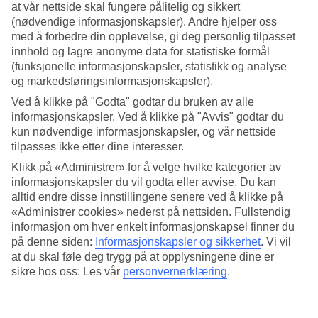
at vår nettside skal fungere pålitelig og sikkert
(nødvendige informasjonskapsler). Andre hjelper oss
Søk
med å forbedre din opplevelse, gi deg personlig tilpasset
innhold og lagre anonyme data for statistiske formål
(funksjonelle informasjonskapsler, statistikk og analyse
og markedsføringsinformasjonskapsler).
Du er for øyeblikket på
Ved å klikke på "Godta" godtar du bruken av alle
Hjem
informasjonskapsler. Ved å klikke på "Avvis" godtar du
Feriereiser
kun nødvendige informasjonskapsler, og vår nettside
Maldivene
tilpasses ikke etter dine interesser.
Baa Atoll
Hotell
Klikk på «Administrer» for å velge hvilke kategorier av
informasjonskapsler du vil godta eller avvise. Du kan
Hotell Baa Atoll
alltid endre disse innstillingene senere ved å klikke på
«Administrer cookies» nederst på nettsiden. Fullstendig
informasjon om hver enkelt informasjonskapsel finner du
Hotelltips
på denne siden:
Informasjonskapsler og sikkerhet
.
Vi vil
at du skal føle deg trygg på at opplysningene dine er
Fly + Hotell
Kun hotell
sikre hos oss: Les vår
personvernerklæring
.
Mer i samme kategori