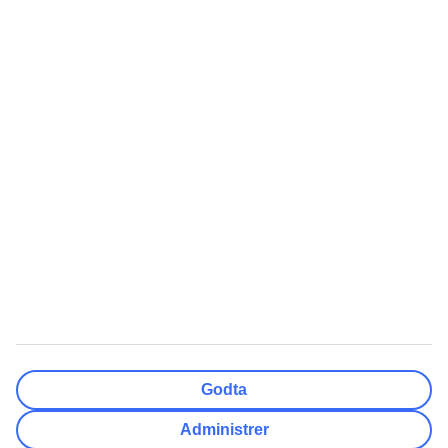
Nullstill
Ferdig
Reisemål
Nullstill
Ferdig
Avreisedato
Ma
Ti
On
To
Fr
Lø
Sø
Hvor fleksibel er ankomstdatoen?
Kun valgt dato
+/- 3 Dager
+/- 7 Dager
+/- 14 Dager
Nullstill
Ferdig
Antall reisende
Antall rom
Velg for meg
Godta
Voksne
2
Administrer
Barn (0-17)