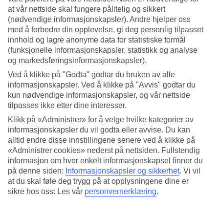
at vår nettside skal fungere pålitelig og sikkert
Søk
(nødvendige informasjonskapsler). Andre hjelper oss
med å forbedre din opplevelse, gi deg personlig tilpasset
innhold og lagre anonyme data for statistiske formål
(funksjonelle informasjonskapsler, statistikk og analyse
Du er for øyeblikket på
og markedsføringsinformasjonskapsler).
Ved å klikke på "Godta" godtar du bruken av alle
Hjem
Feriereiser
informasjonskapsler. Ved å klikke på "Avvis" godtar du
Kroatia
kun nødvendige informasjonskapsler, og vår nettside
Makarska-rivieraen
tilpasses ikke etter dine interesser.
Tucepi
All Inclusive
Klikk på «Administrer» for å velge hvilke kategorier av
informasjonskapsler du vil godta eller avvise. Du kan
All Inclusive Tucepi
alltid endre disse innstillingene senere ved å klikke på
«Administrer cookies» nederst på nettsiden. Fullstendig
informasjon om hver enkelt informasjonskapsel finner du
Nedenfor finner du våre utvalgte All Inclusive-hotell for feriestedet
på denne siden:
Informasjonskapsler og sikkerhet
.
Vi vil
Tucepi
på
Makarska-rivieraen
. Er du på jakt etter et større utvalg av
at du skal føle deg trygg på at opplysningene dine er
All Inclusive-hotell, kan du ta en titt på vår side med
All Inclusive-
sikre hos oss: Les vår
personvernerklæring
.
hotell i Kroatia
.
Hotelltips