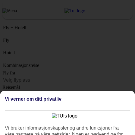
Fly + Hotell
Fly
Hotell
Kombinasjonsreise
Fly fra
Reisemål
Liste
Vi verner om ditt privatliv
Når?
Hvor lenge?
1 uke
Vi bruker informasjonskapsler og andre funksjoner fra
Antall reisende
våre partnere på våre nettsider. Noen er nødvendige for