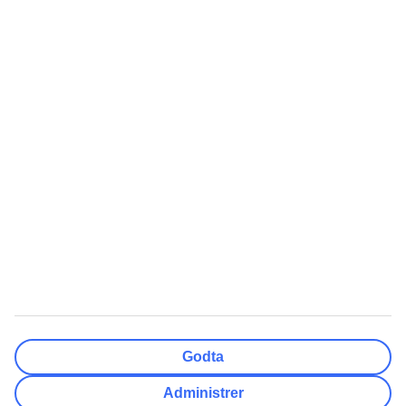
Nullstill
Ferdig
Reisemål
Nullstill
Ferdig
Avreisedato
Ma
Ti
On
To
Fr
Lø
Sø
Hvor fleksibel er ankomstdatoen?
Kun valgt dato
+/- 3 Dager
+/- 7 Dager
+/- 14 Dager
Nullstill
Ferdig
Antall reisende
Antall rom
Velg for meg
Godta
Voksne
2
Administrer
Barn (0-17)