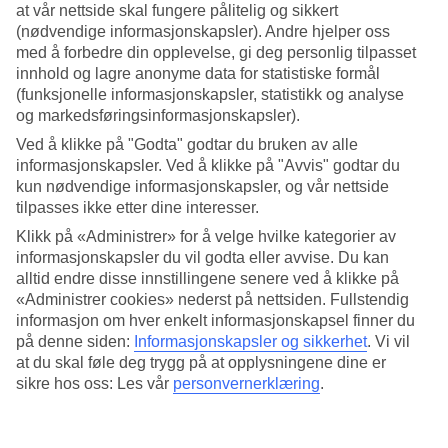
at vår nettside skal fungere pålitelig og sikkert
(nødvendige informasjonskapsler). Andre hjelper oss
Søk
med å forbedre din opplevelse, gi deg personlig tilpasset
innhold og lagre anonyme data for statistiske formål
(funksjonelle informasjonskapsler, statistikk og analyse
og markedsføringsinformasjonskapsler).
Du er for øyeblikket på
Ved å klikke på "Godta" godtar du bruken av alle
Hjem
informasjonskapsler. Ved å klikke på "Avvis" godtar du
Feriereiser
kun nødvendige informasjonskapsler, og vår nettside
Italia
tilpasses ikke etter dine interesser.
De italienske Alpene
Cervinia
Klikk på «Administrer» for å velge hvilke kategorier av
All Inclusive
informasjonskapsler du vil godta eller avvise. Du kan
alltid endre disse innstillingene senere ved å klikke på
All Inclusive Cervinia
«Administrer cookies» nederst på nettsiden. Fullstendig
informasjon om hver enkelt informasjonskapsel finner du
på denne siden:
Informasjonskapsler og sikkerhet
.
Vi vil
I
Cervinia
har vi nå ingen hotell med All Inclusive, men det er flere
restauranter å velge mellom! Ønsker du en ferie med All Inclusive,
at du skal føle deg trygg på at opplysningene dine er
kan du se vår side med
All Inclusive-reiser
!
sikre hos oss: Les vår
personvernerklæring
.
Mer i samme kategori