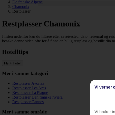
De franske Alpene
Chamonix
Restplasser
Restplasser Chamonix
I listen nedenfor kan du filtrere etter avreisested, dato, reisemål og re
besøke denne siden ofte for å finne en billig restplass og bestille din ne
Hotelltips
Fly + Hotell
Mer i samme kategori
Restplasser Avoriaz
Vi verner o
Restplasser Les Arcs
Restplasser La Plagne
Restplasser Den franske riviera
Restplasser Cannes
Mer i samme område
Vi bruker i