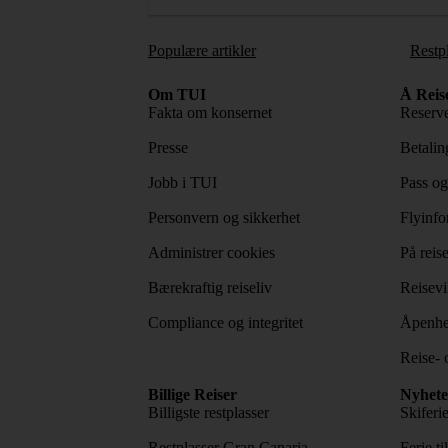
Populære artikler
Restp
Om TUI
Å Reis
Fakta om konsernet
Reserve
Presse
Betaling
Jobb i TUI
Pass og
Personvern og sikkerhet
Flyinfo
Administrer cookies
På reis
Bærekraftig reiseliv
Reisevi
Compliance og integritet
Åpenhe
Reise- 
Billige Reiser
Nyhete
Billigste restplasser
Skiferi
Restplasser Gran Canaria
Ferie ti