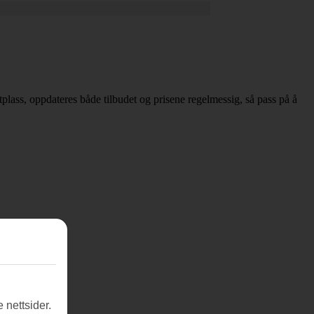
estplass, oppdateres både tilbudet og prisene regelmessig, så pass på å
 nettsider.