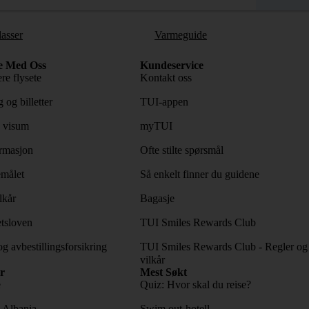
lasser
Varmeguide
e Med Oss
Kundeservice
re flysete
Kontakt oss
 og billetter
TUI-appen
 visum
myTUI
rmasjon
Ofte stilte spørsmål
emålet
Så enkelt finner du guidene
lkår
Bagasje
tsloven
TUI Smiles Rewards Club
og avbestillingsforsikring
TUI Smiles Rewards Club - Regler og
vilkår
r
Mest Søkt
e
Quiz: Hvor skal du reise?
l Albania
Swim out-hotell