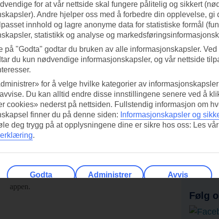
vendige for at vår nettside skal fungere pålitelig og sikkert (n
skapsler). Andre hjelper oss med å forbedre din opplevelse, gi
ilpasset innhold og lagre anonyme data for statistiske formål (fu
skapsler, statistikk og analyse og markedsføringsinformasjonsk
e på "Godta" godtar du bruken av alle informasjonskapsler. Ved 
tar du kun nødvendige informasjonskapsler, og vår nettside tilp
nteresser.
dministrer» for å velge hvilke kategorier av informasjonskapsler 
 avvise. Du kan alltid endre disse innstillingene senere ved å kl
r cookies» nederst på nettsiden. Fullstendig informasjon om hv
nskapsel finner du på denne siden:
Informasjonskapsler og sikk
føle deg trygg på at opplysningene dine er sikre hos oss: Les vår
erklæring
.
ed TUI-appen i dag!
Få til
Skann QR-koden med
Ab
mobilkameraet ditt for å laste ned
Godta
Administrer
Avvis
appen.
Følg o