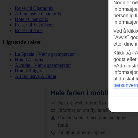
Noen er nød
Reiser til Chamonix
informasjon
All Inclusive Chamonix
personlig t
Hotell Chamonix
informasjon
Reiser til Val d'Isère
Reiser til Nice
Ved å klikk
"Avvis" god
Lignende reiser
etter dine i
Klikk på «A
La Spezia - Vær og temperatur
godta eller
Hotell Alcudia
Alcudia - Vær og temperatur
«Administre
Hotell Bulgaria
informasjo
All Inclusive Alcudia
at du skal 
personvern
Hele ferien i mobilen.
Last n
Søk og bestill reiser, fly og hotell
Informasjon om fly, hotell og transfer
Direkte kontakt med guidene døgnet
rundt
Få tilbud direkte i appen