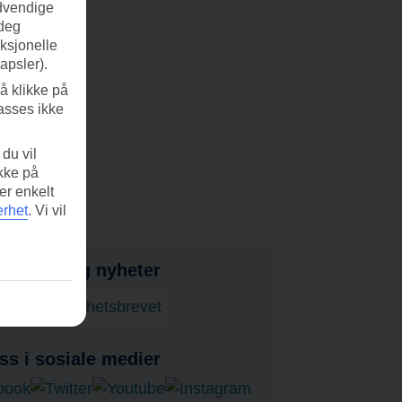
ødvendige
 deg
nksjonelle
apsler).
å klikke på
asses ikke
du vil
ikke på
er enkelt
erhet
.
Vi vil
bud, tips og nyheter
onner på nyhetsbrevet
ss i sosiale medier