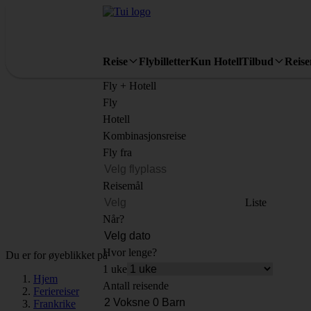
Reise
Flybilletter
Kun Hotell
Tilbud
Reis
Fly + Hotell
Fly
Hotell
Kombinasjonsreise
Fly fra
Reisemål
Liste
Når?
Hvor lenge?
Du er for øyeblikket på
1 uke
Hjem
Antall reisende
Feriereiser
Frankrike