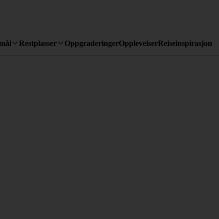
emål
Restplasser
Oppgraderinger
Opplevelser
Reiseinspirasjon