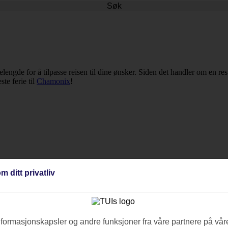
Søk
iselengde for å tilpasse reisen til dine ønsker. Siden det handler om en r
ste ferie til
Chamonix
!
m ditt privatliv
nformasjonskapsler og andre funksjoner fra våre partnere på våre