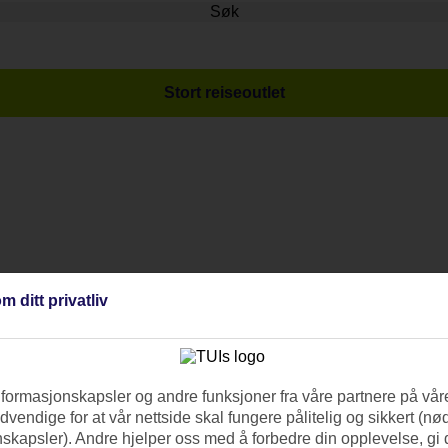
Søk
Stort reiseoutlet
m ditt privatliv
nformasjonskapsler og andre funksjoner fra våre partnere på våre
vendige for at vår nettside skal fungere pålitelig og sikkert (n
skapsler). Andre hjelper oss med å forbedre din opplevelse, gi