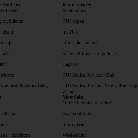
e Med Oss
Kundeservice
re flysete
Kontakt oss
 og billetter
TUI-appen
 visum
myTUI
rmasjon
Ofte stilte spørsmål
emålet
Så enkelt finner du guidene
lkår
Bagasje
tsloven
TUI Smiles Rewards Club
og avbestillingsforsikring
TUI Smiles Rewards Club - Regler og
vilkår
r
Mest Søkt
e
Quiz: Hvor skal du reise?
l Albania
Swim out-hotell
nnis
Storbyferie
lene - hotellrom
Weekendtur