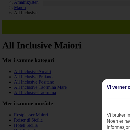
Amalfikysten
Maiori
All Inclusive
All Inclusive Maiori
Mer i samme kategori
All Inclusive Amalfi
All Inclusive Praiano
All Inclusive Positano
Vi verner o
All Inclusive Taormina Mare
All Inclusive Taormina
Mer i samme område
Restplasser Maiori
Vi bruker i
Reiser til Sicilia
Noen er nød
Hotell Sicilia
informasjon