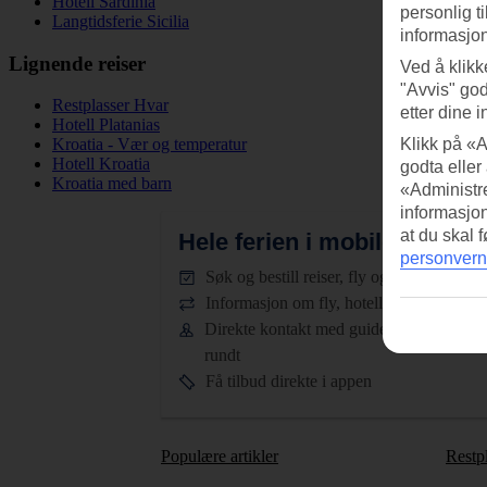
Hotell Sardinia
personlig t
Langtidsferie Sicilia
informasjon
Lignende reiser
Ved å klikk
"Avvis" god
Restplasser Hvar
etter dine i
Hotell Platanias
Klikk på «A
Kroatia - Vær og temperatur
Hotell Kroatia
godta eller
Kroatia med barn
«Administre
informasjo
at du skal 
Hele ferien i mobilen.
Last n
personvern
Søk og bestill reiser, fly og hotell
Informasjon om fly, hotell og transfer
Direkte kontakt med guidene døgnet
rundt
Få tilbud direkte i appen
Populære artikler
Restp