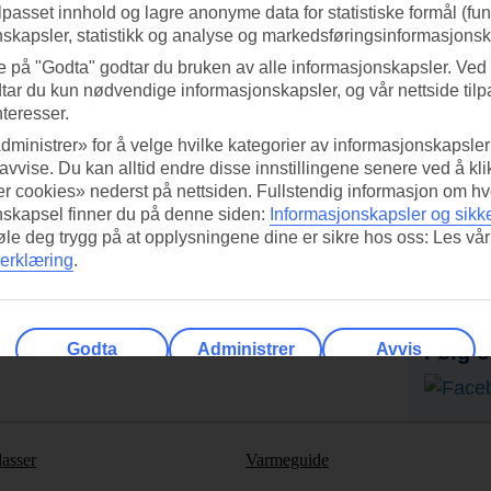
ilpasset innhold og lagre anonyme data for statistiske formål (fu
skapsler, statistikk og analyse og markedsføringsinformasjonsk
e på "Godta" godtar du bruken av alle informasjonskapsler. Ved 
tar du kun nødvendige informasjonskapsler, og vår nettside tilp
nteresser.
dministrer» for å velge hvilke kategorier av informasjonskapsler 
 avvise. Du kan alltid endre disse innstillingene senere ved å kl
r cookies» nederst på nettsiden. Fullstendig informasjon om hv
nskapsel finner du på denne siden:
Informasjonskapsler og sikk
føle deg trygg på at opplysningene dine er sikre hos oss: Les vår
ed TUI-appen i dag!
Få til
erklæring
.
Skann QR-koden med
Ab
mobilkameraet ditt for å laste ned
appen.
Godta
Administrer
Avvis
Følg o
lasser
Varmeguide