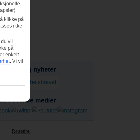
nksjonelle
apsler).
å klikke på
asses ikke
du vil
ikke på
er enkelt
erhet
.
Vi vil
bud, tips og nyheter
onner på nyhetsbrevet
ss i sosiale medier
Reisetips