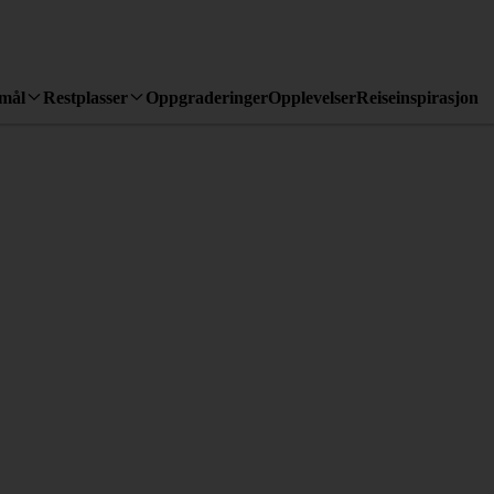
emål
Restplasser
Oppgraderinger
Opplevelser
Reiseinspirasjon