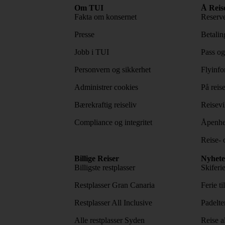
Om TUI
Å Reis
Fakta om konsernet
Reserve
Presse
Betaling
Jobb i TUI
Pass og
Personvern og sikkerhet
Flyinfo
Administrer cookies
På reis
Bærekraftig reiseliv
Reisevi
Compliance og integritet
Åpenhe
Reise- 
Billige Reiser
Nyhete
Billigste restplasser
Skiferi
Restplasser Gran Canaria
Ferie ti
Restplasser All Inclusive
Padelte
Alle restplasser Syden
Reise a