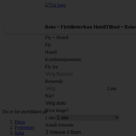
Reise
Flybilletter
Kun Hotell
Tilbud
Reis
Fly + Hotell
Fly
Hotell
Kombinasjonsreise
Fly fra
Reisemål
Liste
Når?
Hvor lenge?
Du er for øyeblikket på
1 uke
Hjem
Antall reisende
Feriereiser
Italia