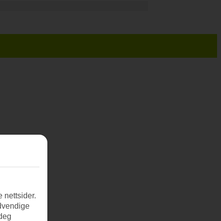
 nettsider.
ødvendige
 deg