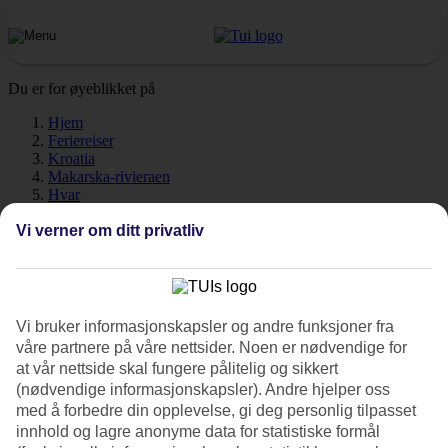
Du er for øyeblikket på
Hjem
Feriereiser
Kroatia
Makarska-rivieraen
Hvar
Vær
Vi verner om ditt privatliv
Hvar - Vær og temperatur
Vi bruker informasjonskapsler og andre funksjoner fra
Hvor varmt er det når du skal
reise til Hvar
på ferie? Godt
våre partnere på våre nettsider. Noen er nødvendige for
spørsmål! Været, klimaet og temperaturen er viktige faktorer uansett
at vår nettside skal fungere pålitelig og sikkert
om det gjelder antall soltimer eller badetemperatur. På Hvar er det et
(nødvendige informasjonskapsler). Andre hjelper oss
middelhavsklima med varme somre og milde vintre. Fra midten av
med å forbedre din opplevelse, gi deg personlig tilpasset
mai til slutten av september er det godt og varmt med
innhold og lagre anonyme data for statistiske formål
dagtemperaturer på mellom 21-30 grader avhengig av når du reiser.