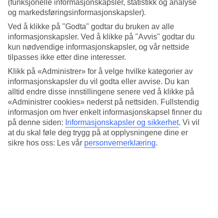
Her har vi samlet informasjon om været for Hvar, måned for måned.
(funksjonelle informasjonskapsler, statistikk og analyse
og markedsføringsinformasjonskapsler).
Gjennomsnittstemperatur: Hvar
Ved å klikke på "Godta" godtar du bruken av alle
informasjonskapsler. Ved å klikke på "Avvis" godtar du
Populære hotell – Hvar
kun nødvendige informasjonskapsler, og vår nettside
tilpasses ikke etter dine interesser.
Mer i samme kategori
Klikk på «Administrer» for å velge hvilke kategorier av
informasjonskapsler du vil godta eller avvise. Du kan
Baska Voda - Vær og temperatur
alltid endre disse innstillingene senere ved å klikke på
Tucepi - Vær og temperatur
«Administrer cookies» nederst på nettsiden. Fullstendig
Brac - Vær og temperatur
Makarska - Vær og temperatur
informasjon om hver enkelt informasjonskapsel finner du
Split - Vær og temperatur
på denne siden:
Informasjonskapsler og sikkerhet
.
Vi vil
at du skal føle deg trygg på at opplysningene dine er
Mer i samme område
sikre hos oss: Les vår
personvernerklæring
.
Reiser til Hvar
All Inclusive Hvar
Reiser til Kroatia
Hotell Korcula
Hotell Podgora
Lignende reiser