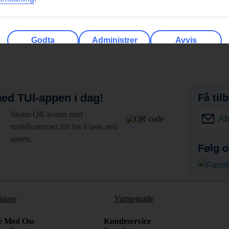
Godta
Administrer
Avvis
ed TUI-appen i dag!
Få til
Skann QR-koden med
Ab
mobilkameraet ditt for å laste ned
appen.
Følg o
lasser
Varmeguide
e Med Oss
Kundeservice