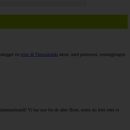
lanlegger en
reise til Thessaloniki
alene, med partneren, vennegjengen
 drømmehotell! Vi har noe for de aller fleste, enten du leter etter et