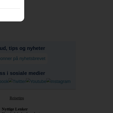
bud, tips og nyheter
onner på nyhetsbrevet
ss i sosiale medier
Reisetips
Nyttige Lenker