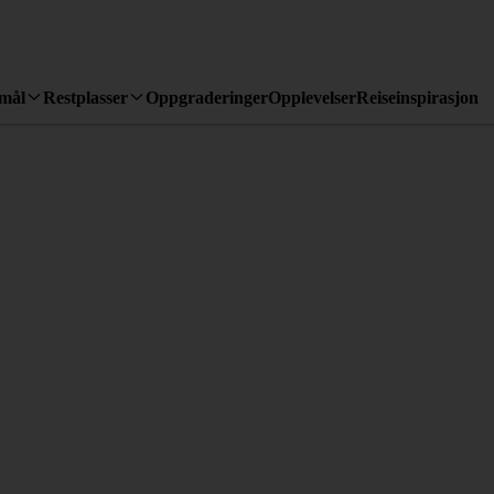
emål
Restplasser
Oppgraderinger
Opplevelser
Reiseinspirasjon