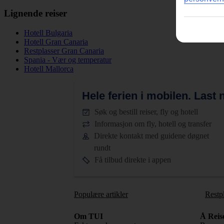
Lignende reiser
Hotell Bulgaria
Hotell Gran Canaria
Restplasser Gran Canaria
Spania - Vær og temperatur
Hotell Mallorca
Hele ferien i mobilen.
Last n
Søk og bestill reiser, fly og hotell
Informasjon om fly, hotell og transfer
Direkte kontakt med guidene døgnet
rundt
Få tilbud direkte i appen
Populære artikler
Restp
Om TUI
Å Reis