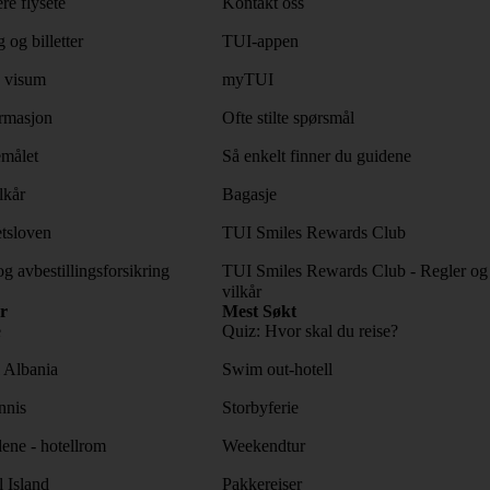
re flysete
Kontakt oss
 og billetter
TUI-appen
 visum
myTUI
rmasjon
Ofte stilte spørsmål
emålet
Så enkelt finner du guidene
lkår
Bagasje
tsloven
TUI Smiles Rewards Club
og avbestillingsforsikring
TUI Smiles Rewards Club - Regler og
vilkår
r
Mest Søkt
e
Quiz: Hvor skal du reise?
l Albania
Swim out-hotell
nnis
Storbyferie
lene - hotellrom
Weekendtur
l Island
Pakkereiser