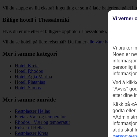
Vil du slappe av litt ekstra? Ingenting er som å lade batteriene på et 
Vi verner o
Billige hotell i Thessaloniki
Hvis du er ute etter et billigere opphold i Thessaloniki, kan du sortere l
Vil du se hotell på flere reisemål? Du finner
alle våre hotell
her. Hvis d
Vi bruker i
Mer i samme kategori
Noen er nød
informasjon
Hotell Kreta
personlig t
Hotell Rhodos
informasjon
Hotell Agia Marina
Hotell Platanias
Ved å klikk
Hotell Samos
"Avvis" god
etter dine i
Mer i samme område
Klikk på «A
godta eller
Restplasser Hellas
Kreta - Vær og temperatur
«Administre
Rhodos - Vær og temperatur
informasjo
Reiser til Hellas
at du skal 
Restplasser Kreta
personvern