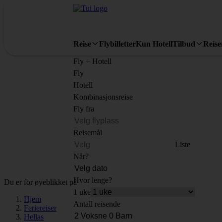
Reise
Flybilletter
Kun Hotell
Tilbud
Reis
Fly + Hotell
Fly
Hotell
Kombinasjonsreise
Fly fra
Reisemål
Liste
Når?
Hvor lenge?
Du er for øyeblikket på
1 uke
Hjem
Antall reisende
Feriereiser
Hellas