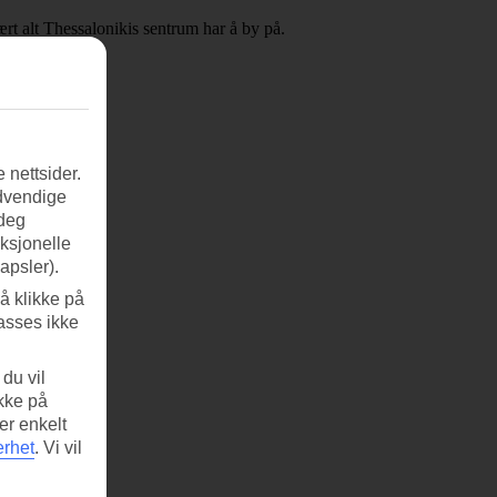
ært alt Thessalonikis sentrum har å by på.
oniki
.
 nettsider.
ødvendige
 deg
nksjonelle
apsler).
å klikke på
asses ikke
du vil
ikke på
er enkelt
erhet
.
Vi vil