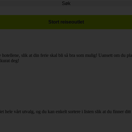
Søk
Stort reiseoutlet
e hotellene, slik at din ferie skal bli så bra som mulig! Uansett om du p
kkurat deg!
t hele vårt utvalg, og du kan enkelt sortere i listen slik at du finner ditt