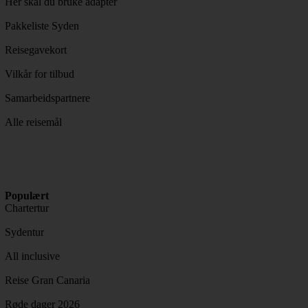
Her skal du bruke adapter
Pakkeliste Syden
Reisegavekort
Vilkår for tilbud
Samarbeidspartnere
Alle reisemål
Populært
Chartertur
Sydentur
All inclusive
Reise Gran Canaria
Røde dager 2026