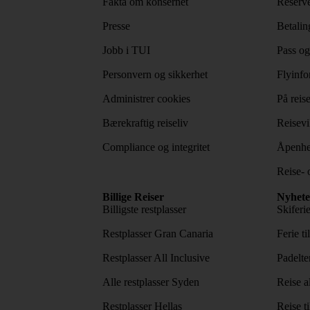
Fakta om konsernet
Reserve
Presse
Betaling
Jobb i TUI
Pass og
Personvern og sikkerhet
Flyinfo
Administrer cookies
På reis
Bærekraftig reiseliv
Reisevi
Compliance og integritet
Åpenhe
Reise- 
Billige Reiser
Nyhete
Billigste restplasser
Skiferi
Restplasser Gran Canaria
Ferie ti
Restplasser All Inclusive
Padelte
Alle restplasser Syden
Reise a
Restplasser Hellas
Reise ti