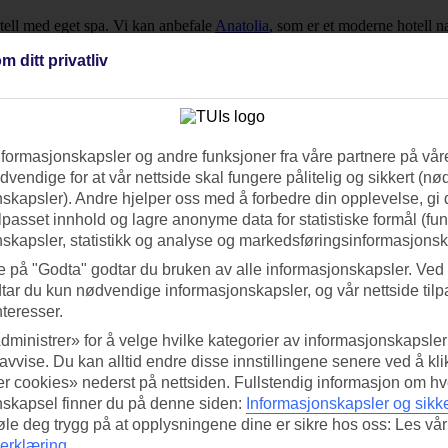
hotell med eget spa. Vi kan anbefale
Anatolia
, som er et moderne hotell n
m ditt privatliv
isten fra laveste til høyeste pris på datoene du er interessert i.
u er ute etter en litt billigere reise, kan du se våre
restplasser til Thessal
nformasjonskapsler og andre funksjoner fra våre partnere på våre
vendige for at vår nettside skal fungere pålitelig og sikkert (n
skapsler). Andre hjelper oss med å forbedre din opplevelse, gi
ilpasset innhold og lagre anonyme data for statistiske formål (fu
skapsler, statistikk og analyse og markedsføringsinformasjonsk
e på "Godta" godtar du bruken av alle informasjonskapsler. Ved 
tar du kun nødvendige informasjonskapsler, og vår nettside tilp
nteresser.
dministrer» for å velge hvilke kategorier av informasjonskapsler 
 avvise. Du kan alltid endre disse innstillingene senere ved å kl
r cookies» nederst på nettsiden. Fullstendig informasjon om hv
nskapsel finner du på denne siden:
Informasjonskapsler og sikk
føle deg trygg på at opplysningene dine er sikre hos oss: Les vår
erklæring
.