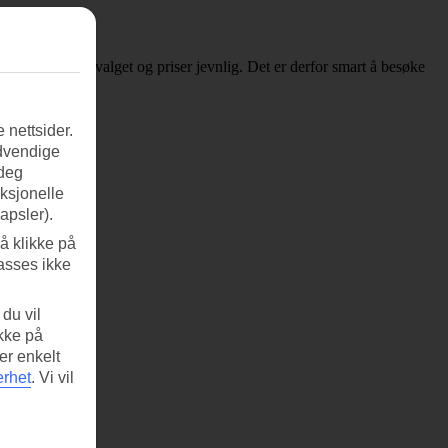
er, oppdateres utvalget og priser jevnlig. Det er derfor smart å besøke
 nettsider.
ødvendige
 deg
nksjonelle
apsler).
å klikke på
asses ikke
du vil
ikke på
er enkelt
erhet
.
Vi vil