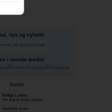
bud, tips og nyheter
onner på nyhetsbrevet
ss i sosiale medier
Reisetips
Nyttige Lenker
Her skal du bruke adapter
Pakkeliste Syden