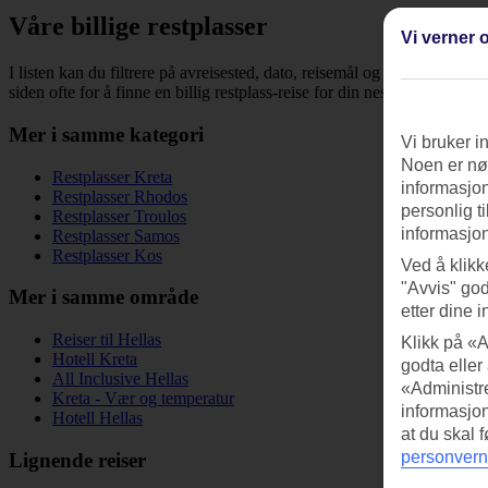
Våre billige restplasser
Vi verner o
I listen kan du filtrere på avreisested, dato, reisemål og reiselengde fo
siden ofte for å finne en billig restplass-reise for din neste ferie til The
Mer i samme kategori
Vi bruker i
Noen er nød
Restplasser Kreta
informasjon
Restplasser Rhodos
personlig t
Restplasser Troulos
informasjon
Restplasser Samos
Restplasser Kos
Ved å klikk
"Avvis" god
Mer i samme område
etter dine i
Reiser til Hellas
Klikk på «A
Hotell Kreta
godta eller
All Inclusive Hellas
«Administre
Kreta - Vær og temperatur
informasjo
Hotell Hellas
at du skal 
personvern
Lignende reiser