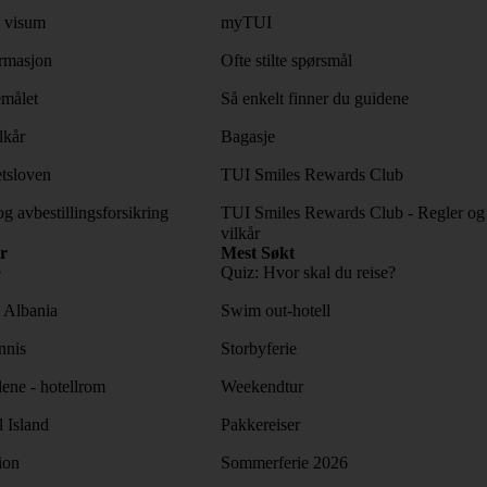
 visum
myTUI
rmasjon
Ofte stilte spørsmål
emålet
Så enkelt finner du guidene
lkår
Bagasje
tsloven
TUI Smiles Rewards Club
og avbestillingsforsikring
TUI Smiles Rewards Club - Regler og
vilkår
r
Mest Søkt
e
Quiz: Hvor skal du reise?
l Albania
Swim out-hotell
nnis
Storbyferie
lene - hotellrom
Weekendtur
l Island
Pakkereiser
ion
Sommerferie 2026