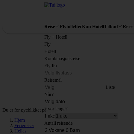
Reise
Flybilletter
Kun Hotell
Tilbud
Reis
Fly + Hotell
Fly
Hotell
Kombinasjonsreise
Fly fra
Reisemål
Liste
Når?
Hvor lenge?
Du er for øyeblikket på
1 uke
Hjem
Antall reisende
Feriereiser
Hellas