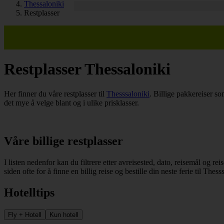
Thessaloniki
Restplasser
Restplasser Thessaloniki
Her finner du våre restplasser til
Thesssaloniki
. Billige pakkereiser so
det mye å velge blant og i ulike prisklasser.
Våre billige restplasser
I listen nedenfor kan du filtrere etter avreisested, dato, reisemål og re
siden ofte for å finne en billig reise og bestille din neste ferie til Thess
Hotelltips
Fly + Hotell
Kun hotell