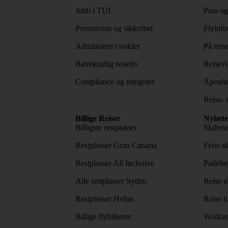
Jobb i TUI
Pass og
Personvern og sikkerhet
Flyinfo
Administrer cookies
På reis
Bærekraftig reiseliv
Reisevi
Compliance og integritet
Åpenhe
Reise- 
Billige Reiser
Nyhete
Billigste restplasser
Skiferi
Restplasser Gran Canaria
Ferie ti
Restplasser All Inclusive
Padelte
Alle restplasser Syden
Reise a
Restplasser Hellas
Reise ti
Billige flybilletter
Workat