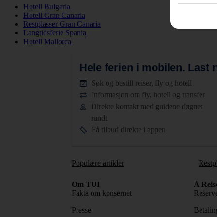
Hotell Bulgaria
Hotell Gran Canaria
Restplasser Gran Canaria
Langtidsferie Spania
Hotell Mallorca
Hele ferien i mobilen.
Last n
Søk og bestill reiser, fly og hotell
Informasjon om fly, hotell og transfer
Direkte kontakt med guidene døgnet
rundt
Få tilbud direkte i appen
Populære artikler
Restp
Om TUI
Å Reis
Fakta om konsernet
Reserve
Presse
Betaling