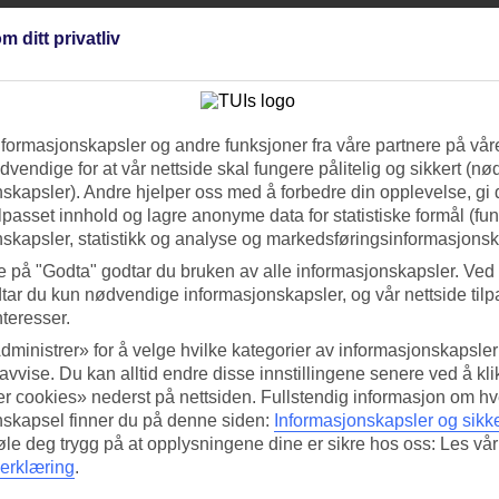
m ditt privatliv
r å tilpasse reisen etter dine ønsker. Ettersom det dreier seg om restplass
ssaloniki.
nformasjonskapsler og andre funksjoner fra våre partnere på våre
vendige for at vår nettside skal fungere pålitelig og sikkert (n
skapsler). Andre hjelper oss med å forbedre din opplevelse, gi
ilpasset innhold og lagre anonyme data for statistiske formål (fu
skapsler, statistikk og analyse og markedsføringsinformasjonsk
e på "Godta" godtar du bruken av alle informasjonskapsler. Ved 
tar du kun nødvendige informasjonskapsler, og vår nettside tilp
nteresser.
dministrer» for å velge hvilke kategorier av informasjonskapsler 
 avvise. Du kan alltid endre disse innstillingene senere ved å kl
r cookies» nederst på nettsiden. Fullstendig informasjon om hv
nskapsel finner du på denne siden:
Informasjonskapsler og sikk
føle deg trygg på at opplysningene dine er sikre hos oss: Les vår
erklæring
.