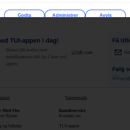
Godta
Administrer
Avvis
ed TUI-appen i dag!
Få til
Skann QR-koden med
Ab
mobilkameraet ditt for å laste ned
appen.
Følg o
lasser
Varmeguide
e Med Oss
Kundeservice
re flysete
Kontakt oss
 og billetter
TUI-appen