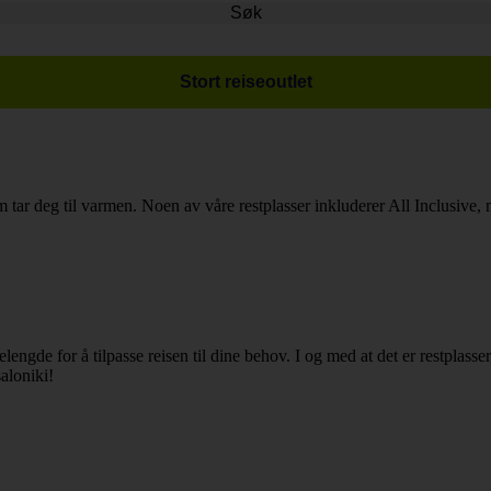
Søk
Stort reiseoutlet
m tar deg til varmen. Noen av våre restplasser inkluderer All Inclusive, m
iselengde for å tilpasse reisen til dine behov. I og med at det er restpla
saloniki!