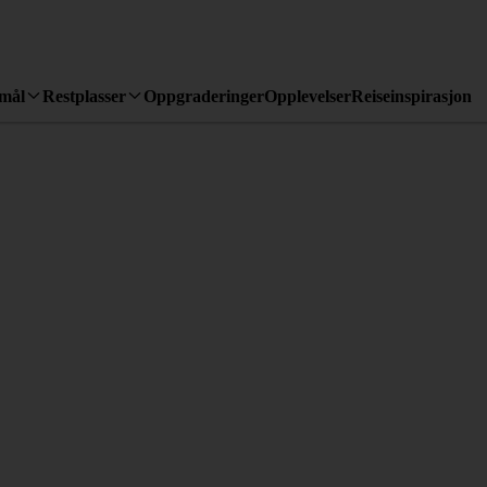
emål
Restplasser
Oppgraderinger
Opplevelser
Reiseinspirasjon